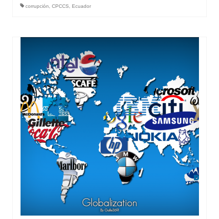
corrupción
,
CPCCS
,
Ecuador