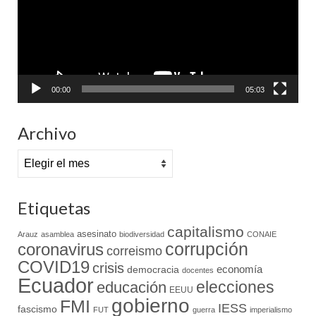
00:00
05:03
Archivo
Archivo
Etiquetas
capitalismo
asesinato
Arauz
asamblea
biodiversidad
CONAIE
coronavirus
corrupción
correismo
COVID19
crisis
economía
democracia
docentes
Ecuador
elecciones
educación
EEUU
gobierno
FMI
IESS
fascismo
FUT
guerra
imperialismo