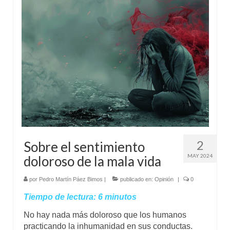
Mundo
Aula Virtual
2
Sobre el sentimiento
MAY 2024
doloroso de la mala vida
por
Pedro Martín Páez Bimos
|
publicado en:
Opinión
|
0
Tiempo de lectura:
6
minutos
No hay nada más doloroso que los humanos
practicando la inhumanidad en sus conductas.