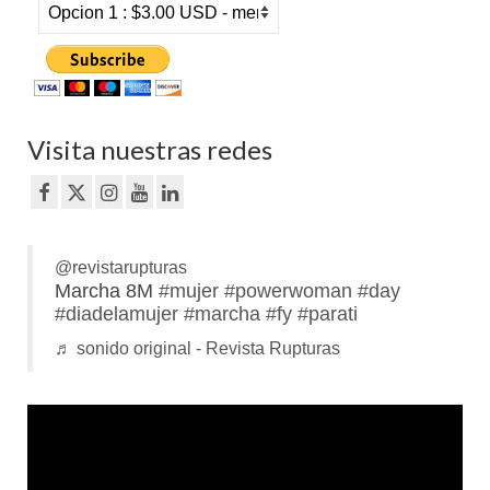
Visita nuestras redes
@revistarupturas
Marcha 8M
#mujer
#powerwoman
#day
#diadelamujer
#marcha
#fy
#parati
♬ sonido original - Revista Rupturas
Reproductor
de
vídeo