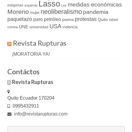
Lasso
medidas económicas
indigenas
izquierda
Ley
neoliberalismo
Moreno
pandemia
mujer
paquetazo
protestas
paro
petróleo
Quito
poema
rafael
USA
UNE
violencia
correa
universidad
Revista Rupturas
¡MORATORIA YA!
Contáctos
Revista Rupturas
Quito Ecuador 170204
0995432911
info@revistarupturas.com