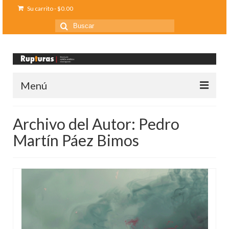
Su carrito
-
$
0.00
Buscar
por:
Menú
Inicio
Archivo del Autor: Pedro
Ediciones anteriores
Martín Páez Bimos
Contáctanos
Opinión
Entreletras
Ciencia