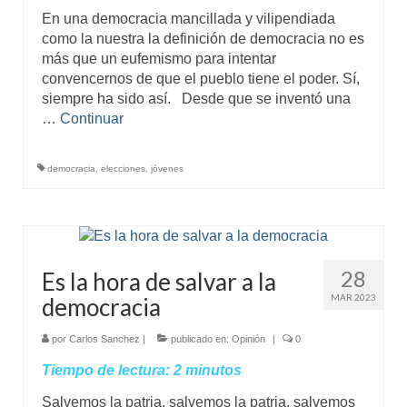
En una democracia mancillada y vilipendiada
Mundo
como la nuestra la definición de democracia no es
Aula Virtual
más que un eufemismo para intentar
convencernos de que el pueblo tiene el poder. Sí,
siempre ha sido así. Desde que se inventó una
…
Continuar
democracia
,
elecciones
,
jóvenes
28
Es la hora de salvar a la
MAR 2023
democracia
por
Carlos Sanchez
|
publicado en:
Opinión
|
0
Tiempo de lectura:
2
minutos
Salvemos la patria, salvemos la patria, salvemos