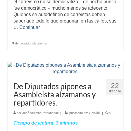
el correísmo no se democratizó – de hecho nunca
fue democrático – mucho menos se adecentó.
Quienes se autodefinen de correístas deben
saber que todo lo que pregonan en las calles, sus
…
Continuar
democracia
,
elecciones
22
De Diputados pipones a
SEP 2020
Asambleísta alzamanos y
repartidores.
por
José Villarroel Yanchapaxi
|
publicado en:
Opinión
|
0
Tiempo de lectura:
3
minutos