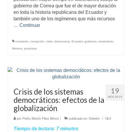
gobierno de Correa que fue el de mayor duración
en toda la historia republicana del Ecuador y
también uno de los regímenes que más recursos
…
Continuar
correismo
,
corrupción
,
crisis
,
democracia
,
Ecuador
,
gobierno
,
morenismo
,
Moreno
,
protestas
19
Crisis de los sistemas
NOV 2019
democráticos: efectos de la
globalización
por
Pedro Martín Páez Bimos
|
publicado en:
Opinión
|
0
Tiempo de lectura:
7
minutos