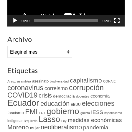
00:00
05:03
Archivo
Archivo
Etiquetas
capitalismo
asesinato
Arauz
asamblea
biodiversidad
CONAIE
coronavirus
corrupción
correismo
COVID19
crisis
economía
democracia
docentes
Ecuador
elecciones
educación
EEUU
gobierno
FMI
IESS
fascismo
FUT
guerra
imperialismo
Lasso
medidas económicas
indigenas
izquierda
Ley
neoliberalismo
Moreno
pandemia
mujer