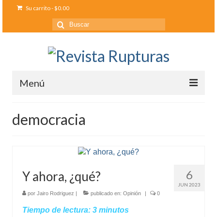
Su carrito
-
$
0.00
Buscar
por:
Menú
Inicio
democracia
Ediciones anteriores
Contáctanos
Opinión
6
Y ahora, ¿qué?
JUN 2023
Entreletras
por
Jairo Rodriguez
|
publicado en:
Opinión
|
0
Ciencia
Tiempo de lectura:
3
minutos