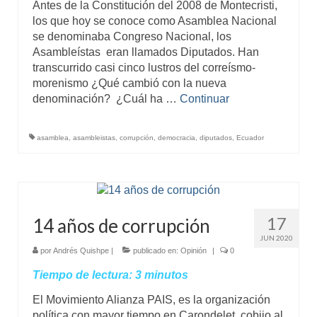
Antes de la Constitución del 2008 de Montecristi,
los que hoy se conoce como Asamblea Nacional
se denominaba Congreso Nacional, los
Asambleístas eran llamados Diputados. Han
transcurrido casi cinco lustros del correísmo-
morenismo ¿Qué cambió con la nueva
denominación? ¿Cuál ha …
Continuar
asamblea
,
asambleistas
,
corrupción
,
democracia
,
diputados
,
Ecuador
17
14 años de corrupción
JUN 2020
por
Andrés Quishpe
|
publicado en:
Opinión
|
0
Tiempo de lectura:
3
minutos
El Movimiento Alianza PAIS, es la organización
política con mayor tiempo en Carondelet, cobijo al