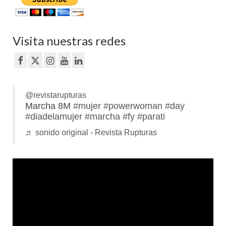
Visita nuestras redes
@revistarupturas
Marcha 8M
#mujer
#powerwoman
#day
#diadelamujer
#marcha
#fy
#parati
♬ sonido original - Revista Rupturas
Reproductor
de
vídeo