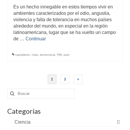
Es un hecho innegable en estos tiempos vivir en
ambientes caracterizados por el odio, angustia,
violencia y falta de tolerancia en muchos países
alrededor del mundo, en especial en la región
latinoamericana, lugar que se ha vuelto un campo
de …
Continuar
capitalismo
,
crisis
,
democracia
,
FMI
,
paro
Paginación
1
2
»
de
entradas
Buscar
por:
Categorías
Ciencia