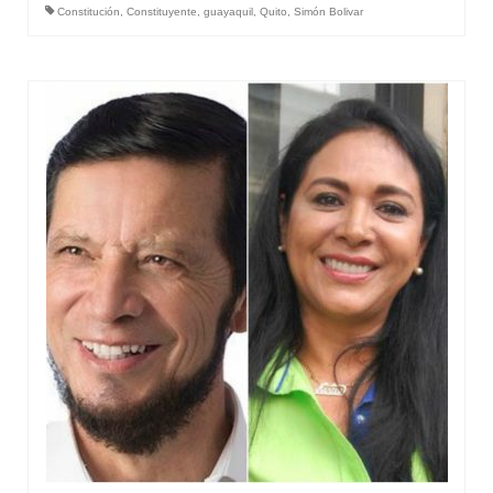
Constitución
,
Constituyente
,
guayaquil
,
Quito
,
Simón Bolivar