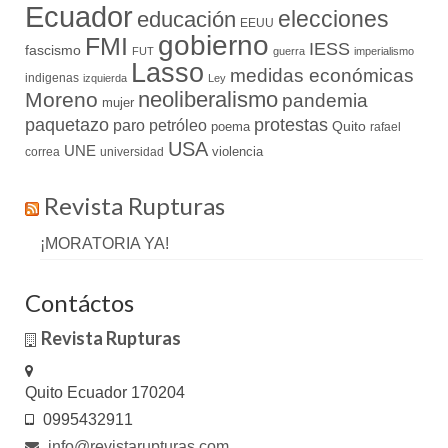
Ecuador
elecciones
educación
EEUU
gobierno
FMI
IESS
fascismo
FUT
guerra
imperialismo
Lasso
medidas económicas
indigenas
izquierda
Ley
neoliberalismo
Moreno
pandemia
mujer
paquetazo
protestas
paro
petróleo
Quito
poema
rafael
USA
UNE
violencia
correa
universidad
Revista Rupturas
¡MORATORIA YA!
Contáctos
Revista Rupturas
Quito Ecuador 170204
0995432911
info@revistarupturas.com