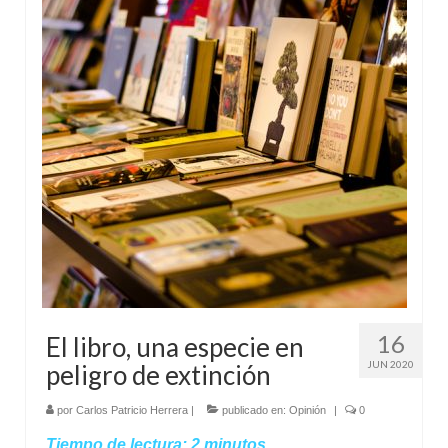
16
El libro, una especie en
JUN 2020
peligro de extinción
por
Carlos Patricio Herrera
|
publicado en:
Opinión
|
0
Tiempo de lectura:
2
minutos