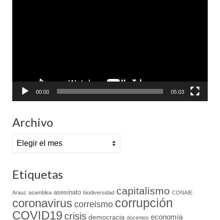
de
vídeo
00:00
05:03
Archivo
Archivo
Etiquetas
capitalismo
asesinato
Arauz
asamblea
biodiversidad
CONAIE
coronavirus
corrupción
correismo
COVID19
crisis
economía
democracia
docentes