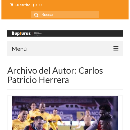
Su carrito
-
$
0.00
Buscar
por:
Menú
Inicio
Archivo del Autor: Carlos
Ediciones anteriores
Patricio Herrera
Contáctanos
Opinión
Entreletras
Ciencia