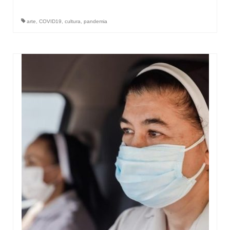
arte
,
COVID19
,
cultura
,
pandemia