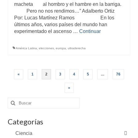
macheta al hombro y el hambre en la barriga.
Pero no nos rendimos…” Adalberto Ortiz
Por: Lucas Martínez Ramos En los
últimos años, varios países del mundo han
experimentado el ascenso …
Continuar
América Latina
,
elecciones
,
europa
,
ultraderecha
Paginación
«
1
2
3
4
5
…
76
de
entradas
»
Buscar
por:
Categorías
Ciencia