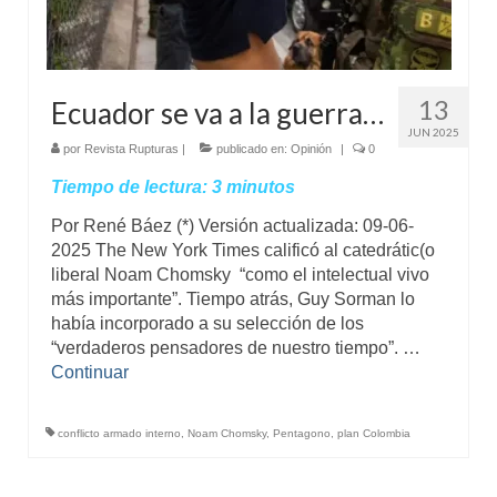
13
Ecuador se va a la guerra…
JUN 2025
por
Revista Rupturas
|
publicado en:
Opinión
|
0
Tiempo de lectura:
3
minutos
Por René Báez (*) Versión actualizada: 09-06-
2025 The New York Times calificó al catedrátic(o
liberal Noam Chomsky “como el intelectual vivo
más importante”. Tiempo atrás, Guy Sorman lo
había incorporado a su selección de los
“verdaderos pensadores de nuestro tiempo”. …
Continuar
conflicto armado interno
,
Noam Chomsky
,
Pentagono
,
plan Colombia