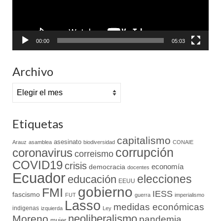
00:00
05:03
Archivo
Archivo
Etiquetas
capitalismo
asesinato
Arauz
asamblea
biodiversidad
CONAIE
coronavirus
corrupción
correismo
COVID19
crisis
economía
democracia
docentes
Ecuador
elecciones
educación
EEUU
gobierno
FMI
IESS
fascismo
FUT
guerra
imperialismo
Lasso
medidas económicas
indigenas
izquierda
Ley
neoliberalismo
Moreno
pandemia
mujer