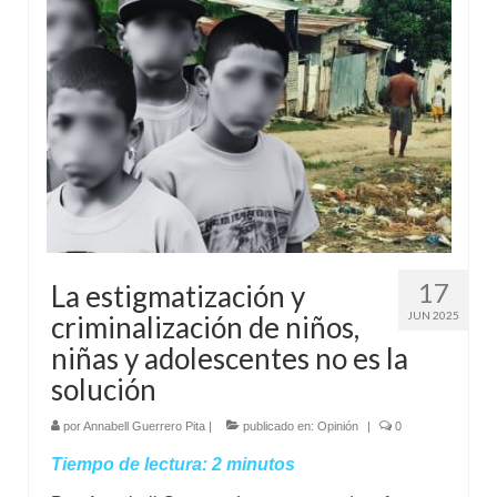
17
La estigmatización y
JUN 2025
criminalización de niños,
niñas y adolescentes no es la
solución
por
Annabell Guerrero Pita
|
publicado en:
Opinión
|
0
Tiempo de lectura:
2
minutos