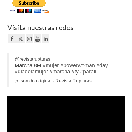
Visita nuestras redes
@revistarupturas
Marcha 8M
#mujer
#powerwoman
#day
#diadelamujer
#marcha
#fy
#parati
♬ sonido original - Revista Rupturas
Reproductor
de
vídeo