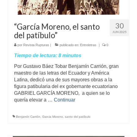
30
“García Moreno, el santo
JUN 2025
del patíbulo”
por
Revista Rupturas
|
publicado en:
Entreletras
|
0
Tiempo de lectura:
8
minutos
Por Gustavo Báez Tobar Benjamín Carrión, gran
maestro de las letras del Ecuador y América
Latina, dedicó una de sus mayores obras a la
figura patibularia del ex gobernante ecuatoriano
GABRIEL GARCÍA MORENO, a quien se lo
quería elevar a …
Continuar
Benjamín Carrión
,
Garcia Moreno
,
santo del patíbulo