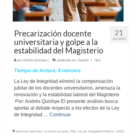
21
Precarización docente
JUL 2025
universitaria y golpe a la
estabilidad del Magisterio
por
Andrés Quishpe
|
publicado en:
Opinión
|
0
Tiempo de lectura:
9
minutos
La Ley de Integridad eliminó la compensación
jubilar de los docentes universitarios, amenaza la
renovación y la estabilidad laboral del Magisterio
Por: Andrés Quishpe El presente análisis busca
aportar al debate respecto a los efectos de la Ley
de Integridad …
Continuar
derechos laborales
,
el nuevo ecuador
,
FMI
,
Ley de Integridad Pública
,
LOES
,