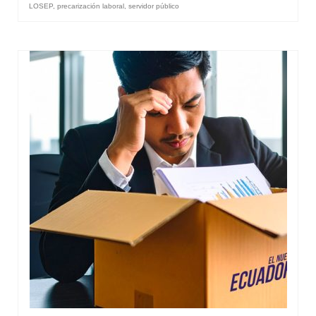
LOSEP
,
precarización laboral
,
servidor público