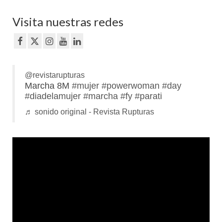
Visita nuestras redes
@revistarupturas
Marcha 8M
#mujer
#powerwoman
#day
#diadelamujer
#marcha
#fy
#parati
♬ sonido original - Revista Rupturas
Reproductor
de
vídeo