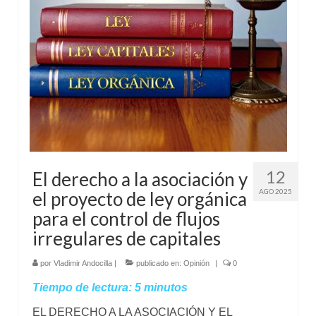
Mundo
Aula Virtual
12
El derecho a la asociación y
AGO 2025
el proyecto de ley orgánica
para el control de flujos
irregulares de capitales
por
Vladimir Andocilla
|
publicado en:
Opinión
|
0
Tiempo de lectura:
5
minutos
EL DERECHO A LA ASOCIACIÓN Y EL