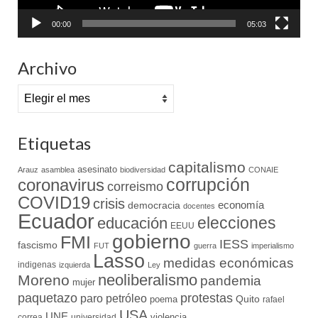
00:00
05:03
Archivo
Archivo
Etiquetas
capitalismo
asesinato
Arauz
asamblea
biodiversidad
CONAIE
coronavirus
corrupción
correismo
COVID19
crisis
economía
democracia
docentes
Ecuador
elecciones
educación
EEUU
gobierno
FMI
IESS
fascismo
FUT
guerra
imperialismo
Lasso
medidas económicas
indigenas
izquierda
Ley
neoliberalismo
Moreno
pandemia
mujer
paquetazo
protestas
paro
petróleo
Quito
poema
rafael
USA
UNE
violencia
correa
universidad