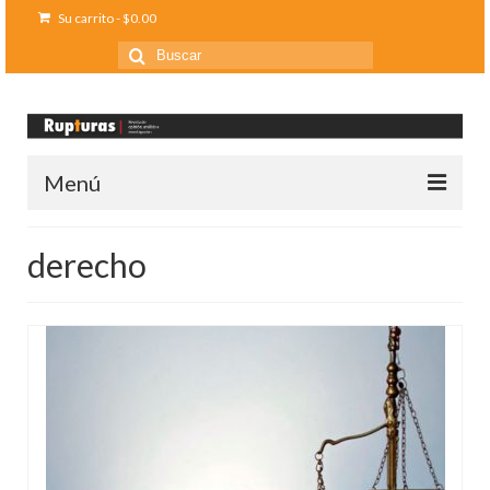
Su carrito
-
$
0.00
Buscar
por:
Menú
Inicio
derecho
Ediciones anteriores
Contáctanos
Opinión
Entreletras
Ciencia