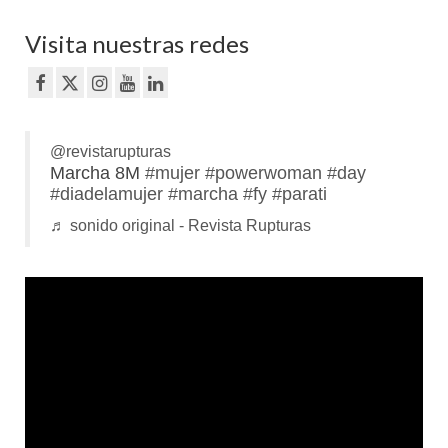
Visita nuestras redes
@revistarupturas
Marcha 8M
#mujer
#powerwoman
#day
#diadelamujer
#marcha
#fy
#parati
♬ sonido original - Revista Rupturas
Reproductor
de
vídeo