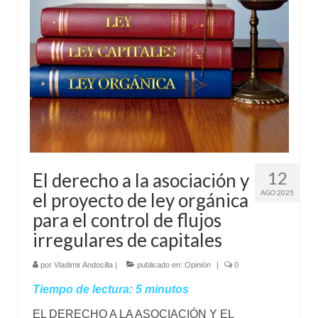
Mundo
Aula Virtual
12
El derecho a la asociación y
AGO 2025
el proyecto de ley orgánica
para el control de flujos
irregulares de capitales
por
Vladimir Andocilla
|
publicado en:
Opinión
|
0
Tiempo de lectura:
5
minutos
EL DERECHO A LA ASOCIACIÓN Y EL