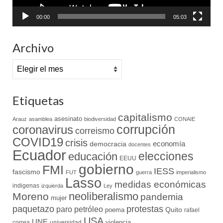
00:00
05:03
Archivo
Archivo
Etiquetas
capitalismo
asesinato
Arauz
asamblea
biodiversidad
CONAIE
coronavirus
corrupción
correismo
COVID19
crisis
economía
democracia
docentes
Ecuador
elecciones
educación
EEUU
gobierno
FMI
IESS
fascismo
FUT
guerra
imperialismo
Lasso
medidas económicas
indigenas
izquierda
Ley
neoliberalismo
Moreno
pandemia
mujer
paquetazo
protestas
paro
petróleo
Quito
poema
rafael
USA
UNE
violencia
correa
universidad