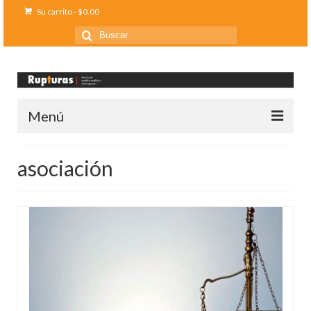
Su carrito
-
$
0.00
Buscar
por:
Menú
Inicio
asociación
Ediciones anteriores
Contáctanos
Opinión
Entreletras
Ciencia