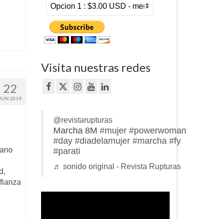
Visita nuestras redes
22
JUN 2019
@revistarupturas
Marcha 8M
#mujer
#powerwoman
#day
#diadelamujer
#marcha
#fy
tano
#parati
♬ sonido original - Revista Rupturas
d,
fianza
Reproductor
de
vídeo