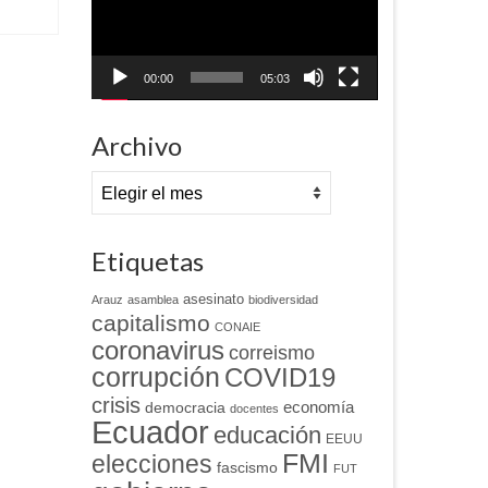
00:00
05:03
Archivo
Archivo
Etiquetas
asesinato
Arauz
asamblea
biodiversidad
capitalismo
CONAIE
coronavirus
correismo
corrupción
COVID19
crisis
economía
democracia
docentes
Ecuador
educación
EEUU
FMI
elecciones
fascismo
FUT