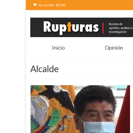
Su carrito
-
$
0.00
Inicio
Opinión
Alcalde