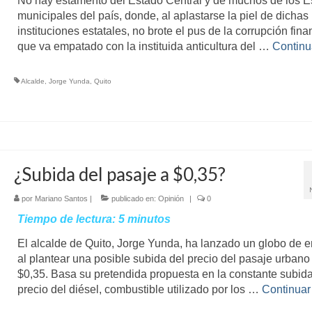
No hay estamento del Estado Central y de muchos de los E
municipales del país, donde, al aplastarse la piel de dichas
instituciones estatales, no brote el pus de la corrupción fina
que va empatado con la instituida anticultura del …
Continu
Alcalde
,
Jorge Yunda
,
Quito
¿Subida del pasaje a $0,35?
por
Mariano Santos
|
publicado en:
Opinión
|
0
Tiempo de lectura:
5
minutos
El alcalde de Quito, Jorge Yunda, ha lanzado un globo de 
al plantear una posible subida del precio del pasaje urbano
$0,35. Basa su pretendida propuesta en la constante subida
precio del diésel, combustible utilizado por los …
Continuar