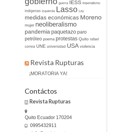
gobierno
IESS
guerra
imperialismo
Lasso
indigenas
izquierda
Ley
Moreno
medidas económicas
neoliberalismo
mujer
pandemia
paquetazo
paro
protestas
petróleo
Quito
poema
rafael
USA
UNE
violencia
correa
universidad
Revista Rupturas
¡MORATORIA YA!
Contáctos
Revista Rupturas
Quito Ecuador 170204
0995432911