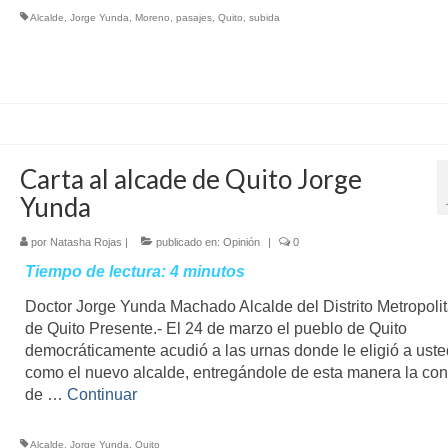
Alcalde
,
Jorge Yunda
,
Moreno
,
pasajes
,
Quito
,
subida
Carta al alcade de Quito Jorge
Yunda
por
Natasha Rojas
|
publicado en:
Opinión
|
0
Tiempo de lectura:
4
minutos
Doctor Jorge Yunda Machado Alcalde del Distrito Metropoli
de Quito Presente.- El 24 de marzo el pueblo de Quito
democráticamente acudió a las urnas donde le eligió a uste
como el nuevo alcalde, entregándole de esta manera la con
de …
Continuar
Alcalde
,
Jorge Yunda
,
Quito