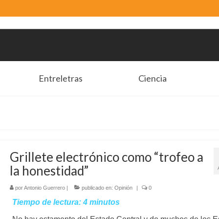
Entreletras
Ciencia
Grillete electrónico como “trofeo a
la honestidad”
por
Antonio Guerrero
|
publicado en:
Opinión
|
0
Tiempo de lectura:
4
minutos