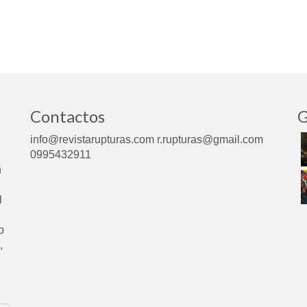
Contactos
G
info@revistarupturas.com r.rupturas@gmail.com
0995432911
n
l
o
,