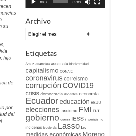
00:00
05:03
arecen
enuncias
Archivo
a
n su
Archivo
as,
ivia
Etiquetas
, hijo
asesinato
Arauz
asamblea
biodiversidad
capitalismo
CONAIE
coronavirus
correismo
tica de
corrupción
COVID19
crisis
economía
democracia
docentes
Ecuador
educación
EEUU
io por
FMI
elecciones
fascismo
FUT
lud del
gobierno
IESS
guerra
imperialismo
l
Lasso
indigenas
izquierda
Ley
Moreno
medidas económicas