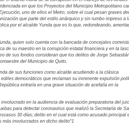
 evidenciada en que los Proyectos del Municipio Metropolitano c
 Ejecución, uno de ellos el Metro, sobre el cual pesan graves d
nización que parte del estilo anárquico y sin rumbo impreso a l
ública por el alcalde Yunda que es lo que, redondeando, amerita
unda, quien solo cuenta con la bancada de concejales correist
a de su maestro en la corrupción estatal financiera y en la lasc
eo de sus fondos consideran que los delitos de Jorge Sebastián
omaestre del Municipio de Quito.
Yunda de sus funciones como alcalde acudiendo a la clásica
s ediles democráticos que reclaman su inminente expulsión polí
 República entraría en una grave situación de acefalía en la
involucrado en la audiencia de evaluación preparatoria del juic
ruebas para detectar coronavirus que realizó la Secretaría de Sa
escasos 30 días; delito en el cual está como acusado principal e
s más involucrados en dicho delito*1