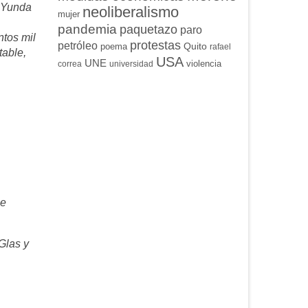
a Yunda
neoliberalismo
mujer
pandemia
paquetazo
paro
ntos mil
protestas
petróleo
Quito
poema
rafael
table,
USA
UNE
violencia
correa
universidad
se
 Glas y