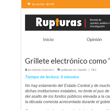
Su carrito
-
$
0.00
Inicio
Opinión
Grillete electrónico como 
por
Antonio Guerrero
|
publicado en:
Opinión
|
0
Tiempo de lectura:
4
minutos
No hay estamento del Estado Central y de muchos
dichas instituciones estatales, no brote el pus de
del asalto de los fondos públicos elevada a la c
la década correista acrecentada durante el g