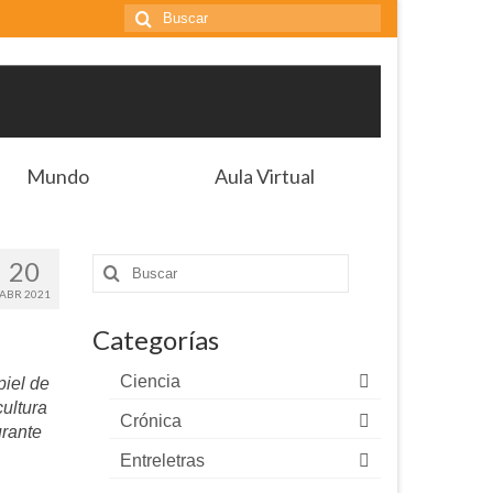
Buscar
por:
Mundo
Aula Virtual
20
Buscar
por:
ABR 2021
Categorías
Ciencia
piel de
cultura
Crónica
urante
Entreletras