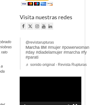
Visita nuestras redes
cobrado
@revistarupturas
Marcha 8M
#mujer
#powerwoman
niobras
#day
#diadelamujer
#marcha
#fy
 rato
#parati
♬ sonido original - Revista Rupturas
 a
nda
Reproductor
de
vídeo
del