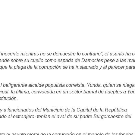
“inocente mientras no se demuestre lo contrario”, el asunto ha 
 pende sobre su cuello como espada de Damocles pese a las ma
ue la plaga de la corrupción se ha instaurado y al parecer para
 beligerante alcalde populista correista, Yunda, quien se niega
ipal, la última, convocada en un sector barrial de adeptos a Yu
titución.
y a funcionarios del Municipio de la Capital de la República
do al extranjero- tenían el aval de su padre Burgomaestre del
 el asunto moral de la corrupción en el manejo de los fondos 