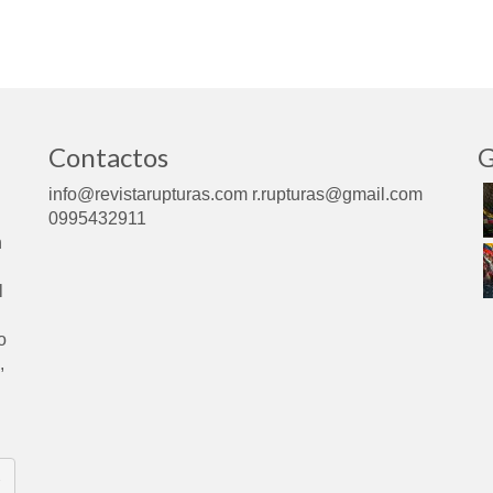
Contactos
G
info@revistarupturas.com r.rupturas@gmail.com
0995432911
n
l
o
,
e