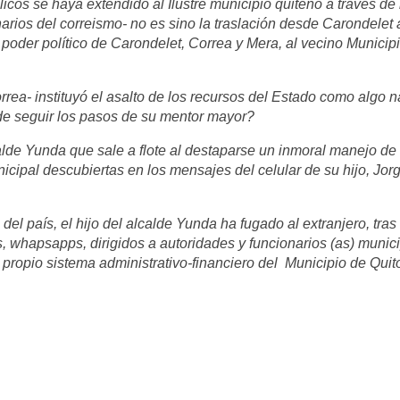
licos se haya extendido al Ilustre municipio quiteño a través d
arios del correismo- no es sino la traslación desde Carondelet 
 poder político de Carondelet, Correa y Mera, al vecino Municipi
rrea- instituyó el asalto de los recursos del Estado como algo na
e seguir los pasos de su mentor mayor?
calde Yunda que sale a flote al destaparse un inmoral manejo de
cipal descubiertas en los mensajes del celular de su hijo, Jor
del país, el hijo del alcalde Yunda ha fugado al extranjero, tras
, whapsapps, dirigidos a autoridades y funcionarios (as) munic
 propio sistema administrativo-financiero del Municipio de Quit