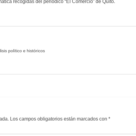
mática recogidas del periódico “El Comercio” de Quito.
sis político e históricos
cada.
Los campos obligatorios están marcados con
*