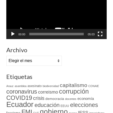
00:00
05:03
Archivo
Archivo
Etiquetas
capitalismo
asesinato
Arauz
asamblea
biodiversidad
CONAIE
coronavirus
corrupción
correismo
COVID19
crisis
economía
democracia
docentes
Ecuador
elecciones
educación
EEUU
gobierno
FMI
IESS
fascismo
FUT
guerra
imperialismo