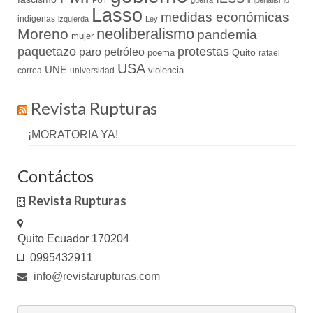
Lasso
medidas económicas
indigenas
izquierda
Ley
neoliberalismo
Moreno
pandemia
mujer
paquetazo
protestas
paro
petróleo
Quito
poema
rafael
USA
UNE
violencia
correa
universidad
Revista Rupturas
¡MORATORIA YA!
Contáctos
Revista Rupturas
Quito Ecuador 170204
0995432911
info@revistarupturas.com