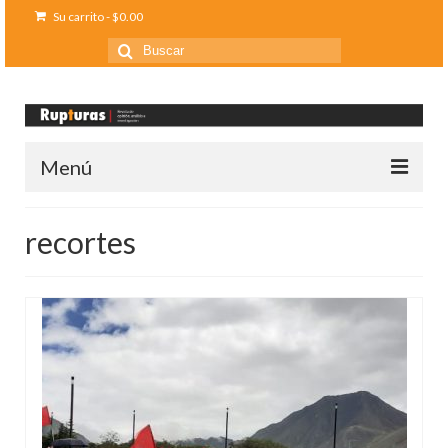
Su carrito
-
$
0.00
Buscar
por:
Menú
Inicio
recortes
Ediciones anteriores
Contáctanos
Opinión
Entreletras
Ciencia