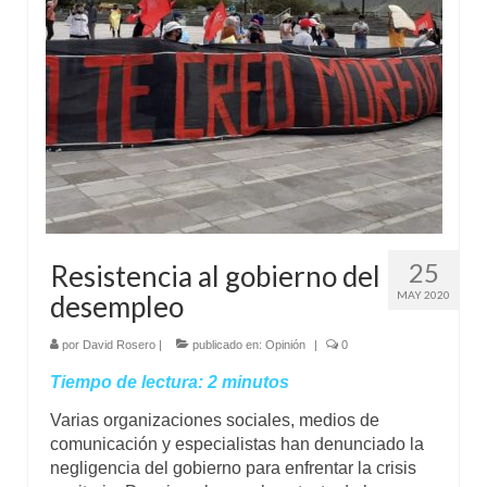
Mundo
Aula Virtual
25
Resistencia al gobierno del
MAY 2020
desempleo
por
David Rosero
|
publicado en:
Opinión
|
0
Tiempo de lectura:
2
minutos
Varias organizaciones sociales, medios de
comunicación y especialistas han denunciado la
negligencia del gobierno para enfrentar la crisis