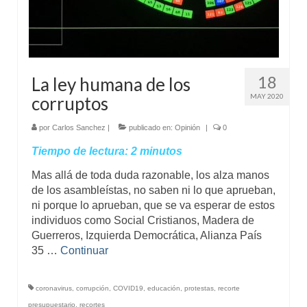
18
La ley humana de los
MAY 2020
corruptos
por
Carlos Sanchez
|
publicado en:
Opinión
|
0
Tiempo de lectura:
2
minutos
Mas allá de toda duda razonable, los alza manos
de los asambleístas, no saben ni lo que aprueban,
ni porque lo aprueban, que se va esperar de estos
individuos como Social Cristianos, Madera de
Guerreros, Izquierda Democrática, Alianza País
35 …
Continuar
coronavirus
,
corrupción
,
COVID19
,
educación
,
protestas
,
recorte
presupuestario
,
recortes