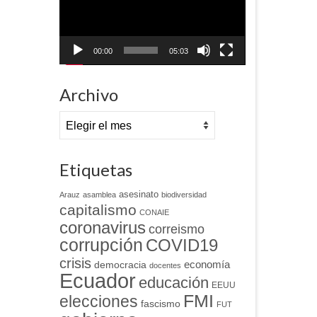
00:00
05:03
Archivo
Archivo
Etiquetas
asesinato
Arauz
asamblea
biodiversidad
capitalismo
CONAIE
coronavirus
correismo
corrupción
COVID19
crisis
economía
democracia
docentes
Ecuador
educación
EEUU
FMI
elecciones
fascismo
FUT