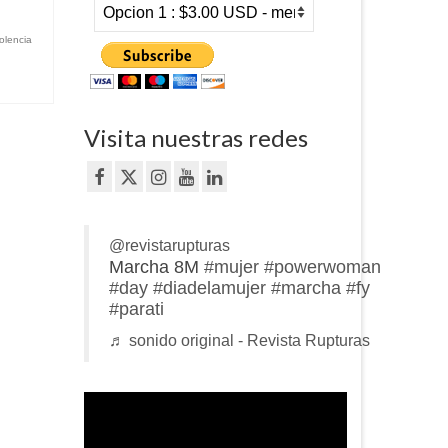
iolencia
Visita nuestras redes
@revistarupturas
Marcha 8M
#mujer
#powerwoman
#day
#diadelamujer
#marcha
#fy
#parati
♬ sonido original - Revista Rupturas
Reproductor
de
vídeo