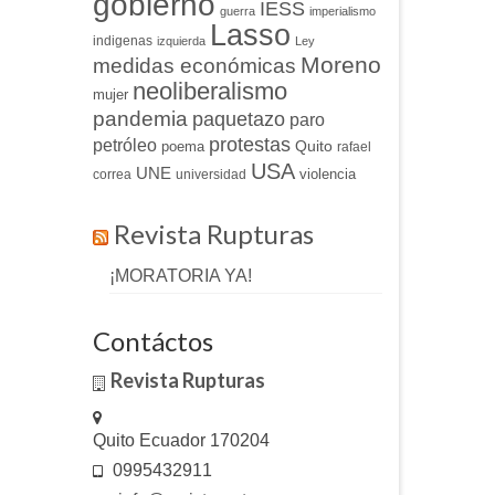
gobierno
IESS
guerra
imperialismo
Lasso
indigenas
izquierda
Ley
Moreno
medidas económicas
neoliberalismo
mujer
pandemia
paquetazo
paro
protestas
petróleo
Quito
poema
rafael
USA
UNE
violencia
correa
universidad
Revista Rupturas
¡MORATORIA YA!
Contáctos
Revista Rupturas
Quito Ecuador 170204
0995432911