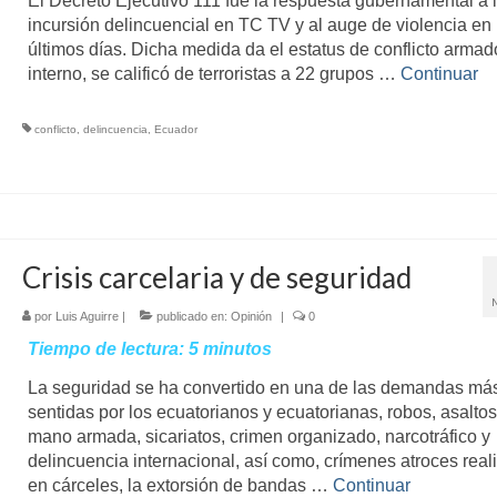
El Decreto Ejecutivo 111 fue la respuesta gubernamental a 
incursión delincuencial en TC TV y al auge de violencia en 
últimos días. Dicha medida da el estatus de conflicto armad
interno, se calificó de terroristas a 22 grupos …
Continuar
conflicto
,
delincuencia
,
Ecuador
Crisis carcelaria y de seguridad
por
Luis Aguirre
|
publicado en:
Opinión
|
0
Tiempo de lectura:
5
minutos
La seguridad se ha convertido en una de las demandas má
sentidas por los ecuatorianos y ecuatorianas, robos, asaltos
mano armada, sicariatos, crimen organizado, narcotráfico y
delincuencia internacional, así como, crímenes atroces real
en cárceles, la extorsión de bandas …
Continuar