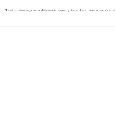
asaltos
,
crimen organizado
,
delincuencia
,
empleo
,
gobierno
,
Lasso
,
situación carcelaria
,
v