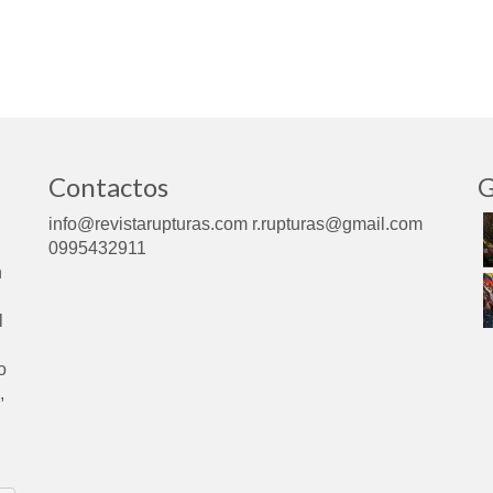
Contactos
G
info@revistarupturas.com r.rupturas@gmail.com
0995432911
n
l
o
,