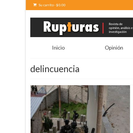
Su carrito
-
$
0.00
Inicio
Opinión
delincuencia