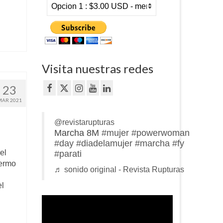
Visita nuestras redes
23
MAR 2021
@revistarupturas
Marcha 8M
#mujer
#powerwoman
#day
#diadelamujer
#marcha
#fy
el
#parati
lermo
♬ sonido original - Revista Rupturas
el
Reproductor
de
vídeo