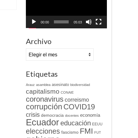
00:00
05:03
Archivo
Archivo
Etiquetas
asesinato
Arauz
asamblea
biodiversidad
capitalismo
CONAIE
coronavirus
correismo
corrupción
COVID19
crisis
economía
democracia
docentes
Ecuador
educación
EEUU
FMI
elecciones
fascismo
FUT