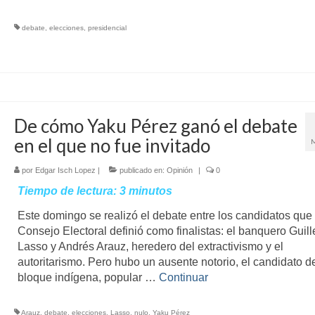
debate
,
elecciones
,
presidencial
De cómo Yaku Pérez ganó el debate
en el que no fue invitado
por
Edgar Isch Lopez
|
publicado en:
Opinión
|
0
Tiempo de lectura:
3
minutos
Este domingo se realizó el debate entre los candidatos que 
Consejo Electoral definió como finalistas: el banquero Guil
Lasso y Andrés Arauz, heredero del extractivismo y el
autoritarismo. Pero hubo un ausente notorio, el candidato d
bloque indígena, popular …
Continuar
Arauz
,
debate
,
elecciones
,
Lasso
,
nulo
,
Yaku Pérez