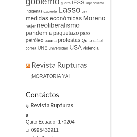
gobierno
IESS
guerra
imperialismo
Lasso
indigenas
izquierda
Ley
Moreno
medidas económicas
neoliberalismo
mujer
pandemia
paquetazo
paro
protestas
petróleo
Quito
poema
rafael
USA
UNE
violencia
correa
universidad
Revista Rupturas
¡MORATORIA YA!
Contáctos
Revista Rupturas
Quito Ecuador 170204
0995432911