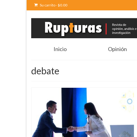
Su carrito
-
$
0.00
Inicio
Opinión
debate