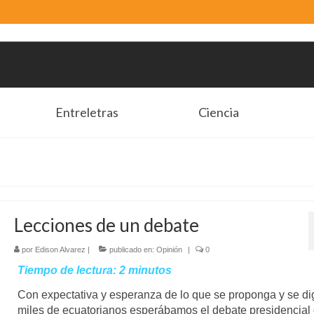
Entreletras
Ciencia
Lecciones de un debate
por
Edison Alvarez
|
publicado en:
Opinión
|
0
Tiempo de lectura:
2
minutos
Con expectativa y esperanza de lo que se proponga y se di
miles de ecuatorianos esperábamos el debate presidencial 