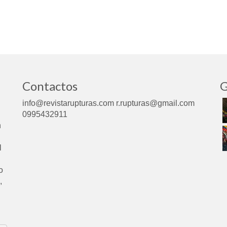
Contactos
G
info@revistarupturas.com r.rupturas@gmail.com
0995432911
n
l
o
,