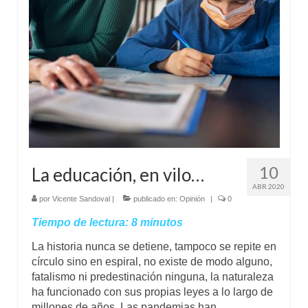
Mundo
Aula Virtual
10
La educación, en vilo…
ABR 2020
por
Vicente Sandoval
|
publicado en:
Opinión
|
0
Tiempo de lectura:
8
minutos
La historia nunca se detiene, tampoco se repite en
círculo sino en espiral, no existe de modo alguno,
fatalismo ni predestinación ninguna, la naturaleza
ha funcionado con sus propias leyes a lo largo de
millones de años. Las pandemias han …