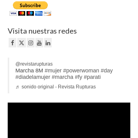
Visita nuestras redes
@revistarupturas
Marcha 8M
#mujer
#powerwoman
#day
#diadelamujer
#marcha
#fy
#parati
♬ sonido original - Revista Rupturas
Reproductor
de
vídeo