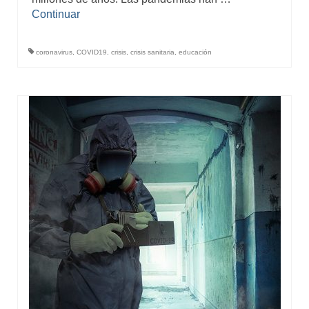
Continuar
coronavirus
,
COVID19
,
crisis
,
crisis sanitaria
,
educación