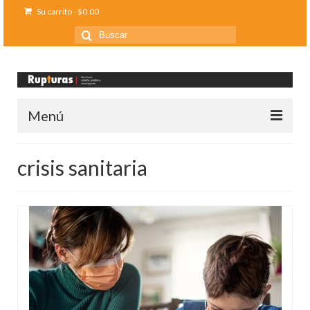
Su carrito
-
$
0.00
Buscar
por:
Menú
Inicio
crisis sanitaria
Ediciones anteriores
Contáctanos
Opinión
Entreletras
Ciencia