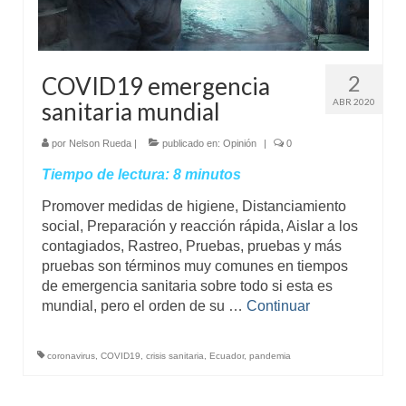
2
COVID19 emergencia
ABR 2020
sanitaria mundial
por
Nelson Rueda
|
publicado en:
Opinión
|
0
Tiempo de lectura:
8
minutos
Promover medidas de higiene, Distanciamiento
social, Preparación y reacción rápida, Aislar a los
contagiados, Rastreo, Pruebas, pruebas y más
pruebas son términos muy comunes en tiempos
de emergencia sanitaria sobre todo si esta es
mundial, pero el orden de su …
Continuar
coronavirus
,
COVID19
,
crisis sanitaria
,
Ecuador
,
pandemia