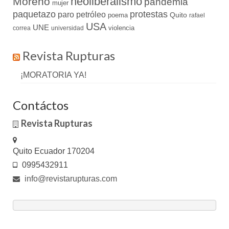
neoliberalismo
Moreno
pandemia
mujer
paquetazo
protestas
paro
petróleo
Quito
poema
rafael
USA
UNE
violencia
correa
universidad
Revista Rupturas
¡MORATORIA YA!
Contáctos
Revista Rupturas
Quito Ecuador 170204
0995432911
info@revistarupturas.com