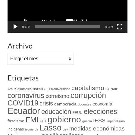
00:00
05:03
Archivo
Archivo
Etiquetas
capitalismo
asesinato
Arauz
asamblea
biodiversidad
CONAIE
coronavirus
corrupción
correismo
COVID19
crisis
economía
democracia
docentes
Ecuador
elecciones
educación
EEUU
gobierno
FMI
IESS
fascismo
FUT
guerra
imperialismo
Lasso
medidas económicas
indigenas
izquierda
Ley