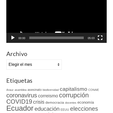
00:00
05:03
Archivo
Archivo
Etiquetas
capitalismo
asesinato
Arauz
asamblea
biodiversidad
CONAIE
coronavirus
corrupción
correismo
COVID19
crisis
economía
democracia
docentes
Ecuador
elecciones
educación
EEUU