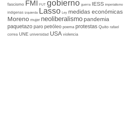
gobierno
FMI
IESS
fascismo
FUT
guerra
imperialismo
Lasso
medidas económicas
indigenas
izquierda
Ley
neoliberalismo
Moreno
pandemia
mujer
paquetazo
protestas
paro
petróleo
Quito
poema
rafael
USA
UNE
violencia
correa
universidad