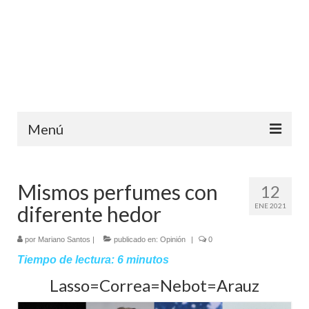
Menú
Inicio
Mismos perfumes con
12
Ediciones anteriores
diferente hedor
ENE 2021
Contáctanos
por
Mariano Santos
|
publicado en:
Opinión
|
0
Opinión
Tiempo de lectura:
6
minutos
Entreletras
Lasso=Correa=Nebot=Arauz
Ciencia