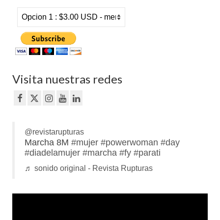
Visita nuestras redes
@revistarupturas
Marcha 8M
#mujer
#powerwoman
#day
#diadelamujer
#marcha
#fy
#parati
♬ sonido original - Revista Rupturas
Reproductor
de
vídeo