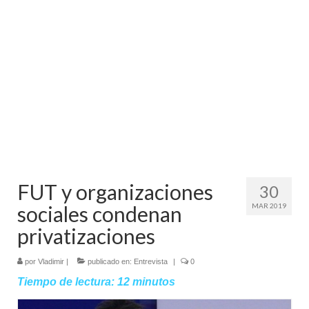
Mundo
Aula Virtual
FUT y organizaciones
30
sociales condenan
MAR 2019
privatizaciones
por
Vladimir
|
publicado en:
Entrevista
|
0
Tiempo de lectura:
12
minutos