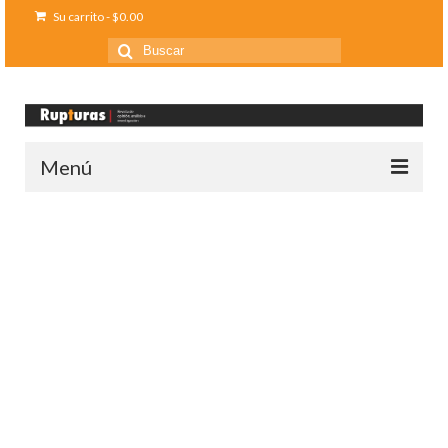
Su carrito
-
$
0.00
Buscar
por:
Menú
Inicio
Ediciones anteriores
Contáctanos
Opinión
Entreletras
Ciencia