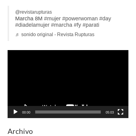
@revistarupturas
Marcha 8M
#mujer
#powerwoman
#day
#diadelamujer
#marcha
#fy
#parati
♬ sonido original - Revista Rupturas
Reproductor
de
vídeo
00:00
05:03
Archivo