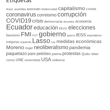
capitalismo
asesinato
Arauz
asamblea
biodiversidad
CONAIE
coronavirus
corrupción
correismo
COVID19
crisis
economía
democracia
docentes
Ecuador
elecciones
educación
EEUU
gobierno
FMI
IESS
fascismo
FUT
guerra
imperialismo
Lasso
medidas económicas
indigenas
izquierda
Ley
neoliberalismo
Moreno
pandemia
mujer
paquetazo
protestas
paro
petróleo
Quito
poema
rafael
USA
UNE
violencia
correa
universidad