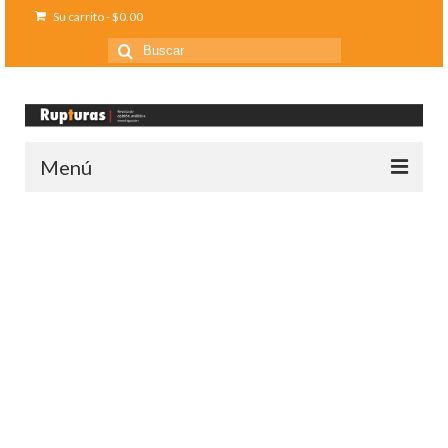
Su carrito
-
$
0.00
Buscar
por:
Menú
Inicio
Ediciones anteriores
Contáctanos
Opinión
Entreletras
Ciencia