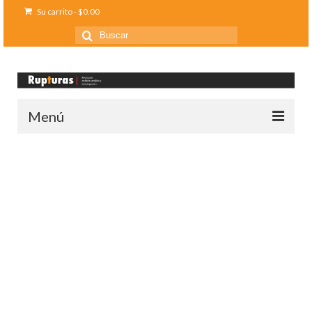
Su carrito
-
$
0.00
Buscar
por:
Menú
Inicio
Ediciones anteriores
Contáctanos
Opinión
Entreletras
Ciencia