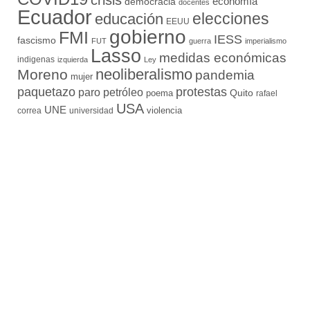
crisis
economía
democracia
docentes
Ecuador
elecciones
educación
EEUU
gobierno
FMI
IESS
fascismo
FUT
guerra
imperialismo
Lasso
medidas económicas
indigenas
izquierda
Ley
neoliberalismo
Moreno
pandemia
mujer
paquetazo
protestas
paro
petróleo
Quito
poema
rafael
USA
UNE
violencia
correa
universidad