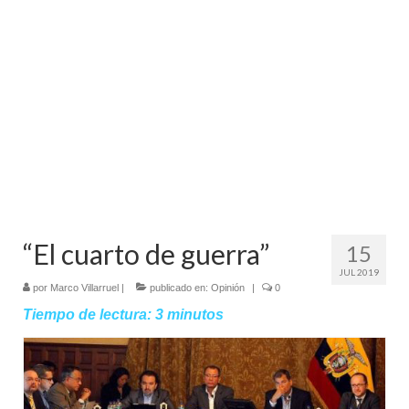
Mundo
Aula Virtual
“El cuarto de guerra”
15
JUL 2019
por
Marco Villarruel
|
publicado en:
Opinión
|
0
Tiempo de lectura:
3
minutos