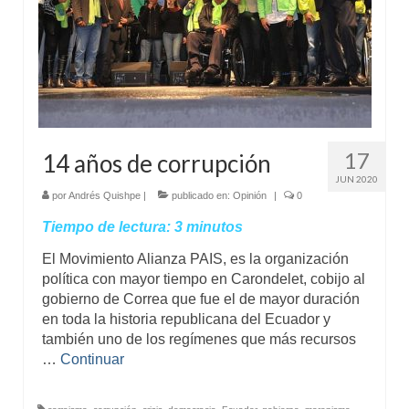
17
14 años de corrupción
JUN 2020
por
Andrés Quishpe
|
publicado en:
Opinión
|
0
Tiempo de lectura:
3
minutos
El Movimiento Alianza PAIS, es la organización
política con mayor tiempo en Carondelet, cobijo al
gobierno de Correa que fue el de mayor duración
en toda la historia republicana del Ecuador y
también uno de los regímenes que más recursos
…
Continuar