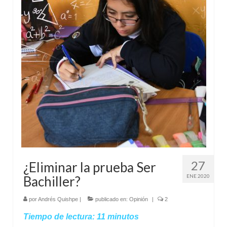
27
¿Eliminar la prueba Ser
ENE 2020
Bachiller?
por
Andrés Quishpe
|
publicado en:
Opinión
|
2
Tiempo de lectura:
11
minutos