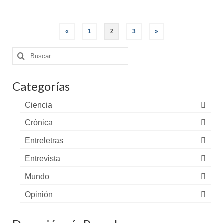
Paginación
«
1
2
3
»
de
entradas
Buscar
por:
Categorías
Ciencia
Crónica
Entreletras
Entrevista
Mundo
Opinión