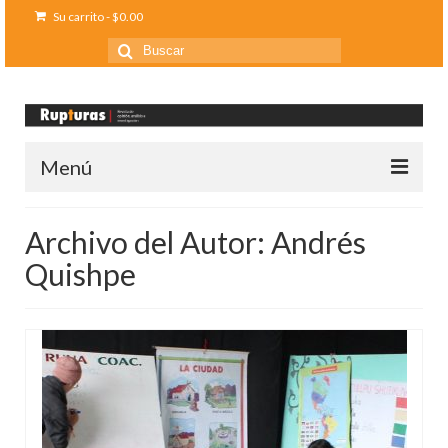
Su carrito
-
$
0.00
Buscar
por:
Menú
Inicio
Archivo del Autor: Andrés
Ediciones anteriores
Quishpe
Contáctanos
Opinión
Entreletras
Ciencia