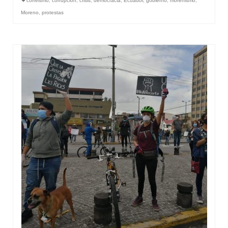
correismo
,
corrupción
,
crisis
,
democracia
,
Ecuador
,
gobierno
,
morenismo
,
Moreno
,
protestas