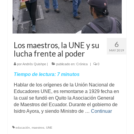
6
Los maestros, la UNE y su
MAY 2019
lucha frente al poder
por
Andrés Quishpe
|
publicado en:
Crónica
|
0
Tiempo de lectura:
7
minutos
Hablar de los orígenes de la Unión Nacional de
Educadores UNE, es remontarse a 1929 fecha en
la cual se fundó en Quito la Asociación General
de Maestros del Ecuador. Durante el gobierno de
Isidro Ayora, y siendo Ministro de …
Continuar
educación
,
maestros
,
UNE