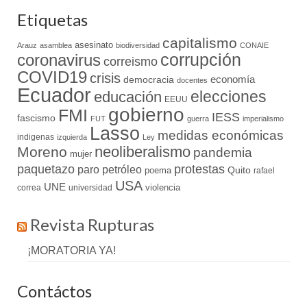
Etiquetas
capitalismo
asesinato
Arauz
asamblea
biodiversidad
CONAIE
coronavirus
corrupción
correismo
COVID19
crisis
economía
democracia
docentes
Ecuador
elecciones
educación
EEUU
gobierno
FMI
IESS
fascismo
FUT
guerra
imperialismo
Lasso
medidas económicas
indigenas
izquierda
Ley
neoliberalismo
Moreno
pandemia
mujer
paquetazo
protestas
paro
petróleo
Quito
poema
rafael
USA
UNE
violencia
correa
universidad
Revista Rupturas
¡MORATORIA YA!
Contáctos