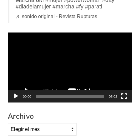
#diadelamujer
#marcha
#fy
#parati
♬ sonido original - Revista Rupturas
Reproductor
de
vídeo
00:00
05:03
Archivo
Archivo