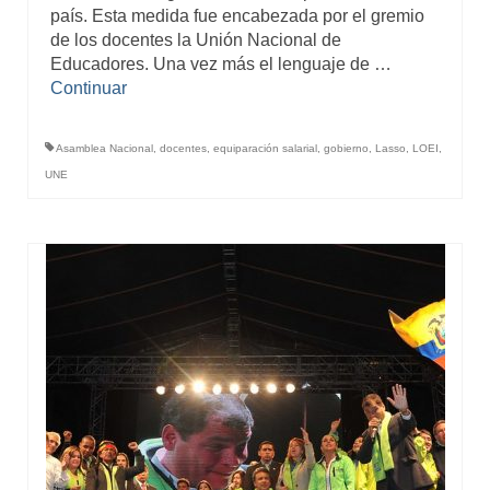
país. Esta medida fue encabezada por el gremio
de los docentes la Unión Nacional de
Educadores. Una vez más el lenguaje de …
Continuar
Asamblea Nacional
,
docentes
,
equiparación salarial
,
gobierno
,
Lasso
,
LOEI
,
UNE