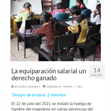
Mundo
Aula Virtual
14
La equiparación salarial un
ENE 2022
derecho ganado
por
Andrés Quishpe
|
publicado en:
Opinión
|
0
Tiempo de lectura:
2
minutos
El 12 de julio del 2021 se instaló la huelga de
hambre del magisterio en varias provincias del