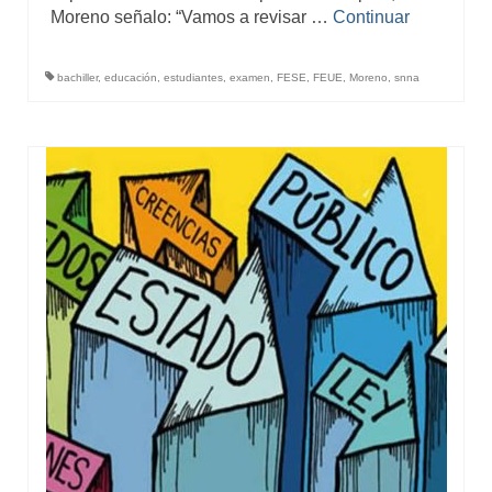
Moreno señalo: “Vamos a revisar …
Continuar
bachiller
,
educación
,
estudiantes
,
examen
,
FESE
,
FEUE
,
Moreno
,
snna