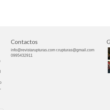
Contactos
G
info@revistarupturas.com r.rupturas@gmail.com
0995432911
n
l
o
,