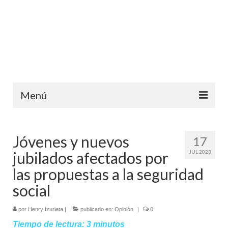
Menú
Inicio
Jóvenes y nuevos
17
Ediciones anteriores
jubilados afectados por
JUL 2023
Contáctanos
las propuestas a la seguridad
Opinión
social
Entreletras
por
Henry Izurieta
|
publicado en:
Opinión
|
0
Tiempo de lectura:
3
minutos
Ciencia