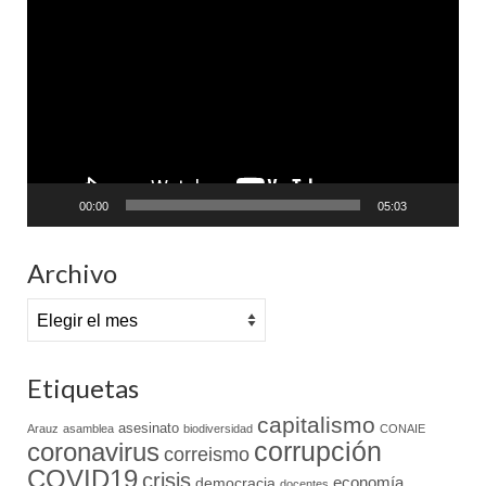
de
vídeo
00:00
05:03
Archivo
Archivo
Etiquetas
capitalismo
asesinato
Arauz
asamblea
biodiversidad
CONAIE
coronavirus
corrupción
correismo
COVID19
crisis
economía
democracia
docentes