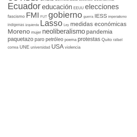
Ecuador
elecciones
educación
EEUU
gobierno
FMI
IESS
fascismo
FUT
guerra
imperialismo
Lasso
medidas económicas
indigenas
izquierda
Ley
neoliberalismo
Moreno
pandemia
mujer
paquetazo
protestas
paro
petróleo
Quito
poema
rafael
USA
UNE
violencia
correa
universidad