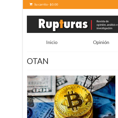
Su carrito
-
$
0.00
Inicio
Opinión
OTAN