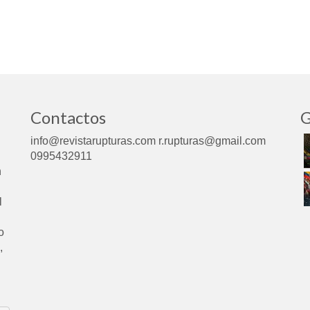
Contactos
G
info@revistarupturas.com r.rupturas@gmail.com
0995432911
n
l
o
,