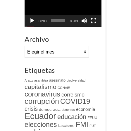
00:00
05:03
Archivo
Archivo
Etiquetas
asesinato
Arauz
asamblea
biodiversidad
capitalismo
CONAIE
coronavirus
correismo
corrupción
COVID19
crisis
economía
democracia
docentes
Ecuador
educación
EEUU
FMI
elecciones
fascismo
FUT