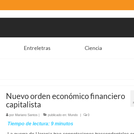
Entreletras
Ciencia
Nuevo orden económico financiero
capitalista
por
Mariano Santos
|
publicado en:
Mundo
|
0
Tiempo de lectura:
9
minutos