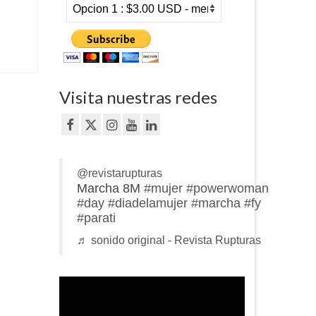
Visita nuestras redes
@revistarupturas
Marcha 8M
#mujer
#powerwoman
#day
#diadelamujer
#marcha
#fy
#parati
♬ sonido original - Revista Rupturas
Reproductor
de
vídeo