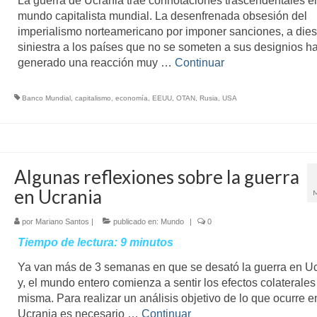
La guerra de Ucrania trae connotaciones trascendentales en
mundo capitalista mundial. La desenfrenada obsesión del
imperialismo norteamericano por imponer sanciones, a dies
siniestra a los países que no se someten a sus designios h
generado una reacción muy …
Continuar
Banco Mundial
,
capitalismo
,
economía
,
EEUU
,
OTAN
,
Rusia
,
USA
Algunas reflexiones sobre la guerra
en Ucrania
por
Mariano Santos
|
publicado en:
Mundo
|
0
Tiempo de lectura:
9
minutos
Ya van más de 3 semanas en que se desató la guerra en U
y, el mundo entero comienza a sentir los efectos colaterales
misma. Para realizar un análisis objetivo de lo que ocurre e
Ucrania es necesario …
Continuar