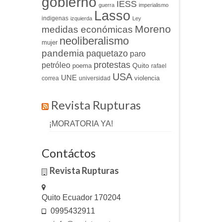
gobierno
IESS
guerra
imperialismo
Lasso
indigenas
izquierda
Ley
Moreno
medidas económicas
neoliberalismo
mujer
pandemia
paquetazo
paro
protestas
petróleo
Quito
poema
rafael
USA
UNE
violencia
correa
universidad
Revista Rupturas
¡MORATORIA YA!
Contáctos
Revista Rupturas
Quito Ecuador 170204
0995432911