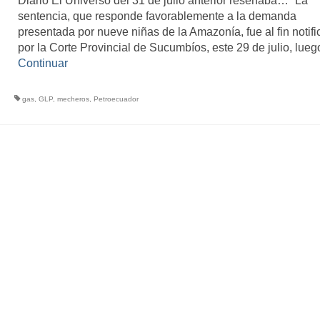
Diario El Universo del 31 de julio anterior reseñaba… “La
sentencia, que responde favorablemente a la demanda
presentada por nueve niñas de la Amazonía, fue al fin notif
por la Corte Provincial de Sucumbíos, este 29 de julio, lue
Continuar
gas
,
GLP
,
mecheros
,
Petroecuador