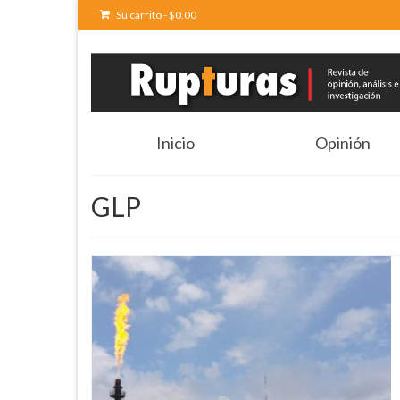
Su carrito
-
$
0.00
Inicio
Opinión
GLP