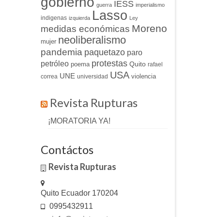
gobierno
IESS
guerra
imperialismo
Lasso
indigenas
izquierda
Ley
Moreno
medidas económicas
neoliberalismo
mujer
pandemia
paquetazo
paro
protestas
petróleo
Quito
poema
rafael
USA
UNE
violencia
correa
universidad
Revista Rupturas
¡MORATORIA YA!
Contáctos
Revista Rupturas
Quito Ecuador 170204
0995432911