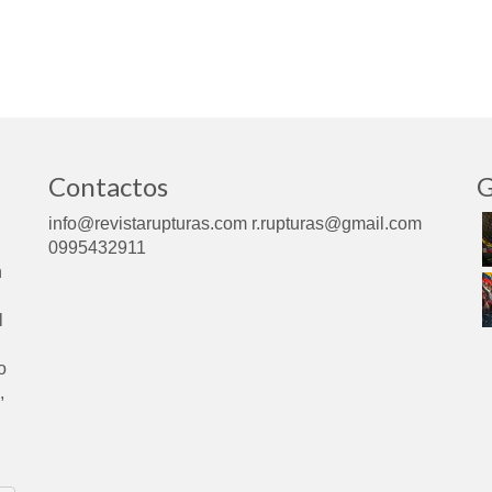
Contactos
G
info@revistarupturas.com r.rupturas@gmail.com
0995432911
n
l
o
,