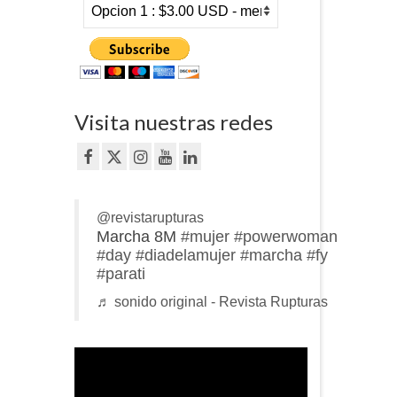
Visita nuestras redes
@revistarupturas
Marcha 8M
#mujer
#powerwoman
#day
#diadelamujer
#marcha
#fy
#parati
♬ sonido original - Revista Rupturas
Reproductor
de
vídeo