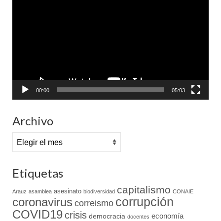
de
vídeo
00:00
05:03
Archivo
Archivo
Etiquetas
capitalismo
asesinato
Arauz
asamblea
biodiversidad
CONAIE
coronavirus
corrupción
correismo
COVID19
crisis
economía
democracia
docentes