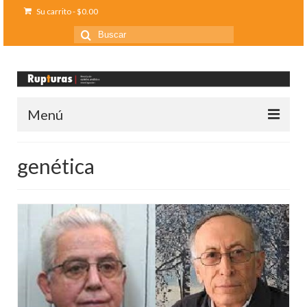
Su carrito
-
$
0.00
Buscar
por:
Menú
Inicio
genética
Ediciones anteriores
Contáctanos
Opinión
Entreletras
Ciencia