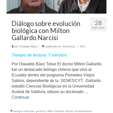
Mundo
Aula Virtual
28
Diálogo sobre evolución
MAY 2025
biológica con Milton
Gallardo Narcisi
por
Oswaldo Baez
|
publicado en:
Entrevista
|
0
Tiempo de lectura:
7
minutos
Por Oswaldo Báez Tobar El doctor Milton Gallardo
fue un destacado biólogo chileno que vino al
Ecuador dentro del programa Prometeo Viejos
Sabios, dependiente de la SENESCYT. Gallardo
estudió Ciencias Biológicas en la Universidad
Austral de Valdivia, obtuvo su doctorado …
Continuar
biología molecular
,
genética
,
Milton Gallardo Narcisi
,
neodarwinismo