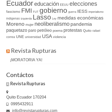
Ecuador
elecciones
educación
EEUU
gobierno
FMI
IESS
fascismo
FUT
guerra
imperialismo
Lasso
medidas económicas
indigenas
izquierda
Ley
neoliberalismo
Moreno
pandemia
mujer
paquetazo
protestas
paro
petróleo
Quito
poema
rafael
USA
UNE
violencia
correa
universidad
Revista Rupturas
¡MORATORIA YA!
Contáctos
Revista Rupturas
Quito Ecuador 170204
0995432911
info@revistarupturas.com