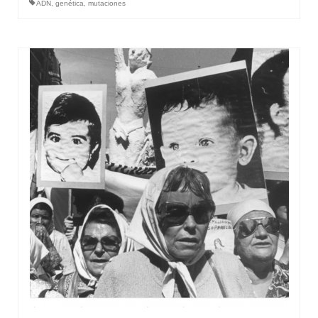
ADN
,
genética
,
mutaciones