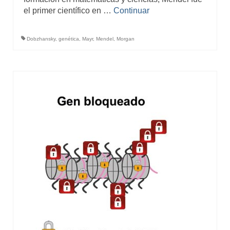
el primer científico en …
Continuar
Dobzhansky
,
genética
,
Mayr
,
Mendel
,
Morgan