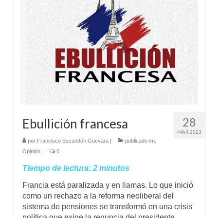
Mundo
Aula Virtual
28
Ebullición francesa
MAR 2023
por
Francisco Escandón Guevara
|
publicado en:
Opinión
|
0
Tiempo de lectura:
2
minutos
Francia está paralizada y en llamas. Lo que inició
como un rechazo a la reforma neoliberal del
sistema de pensiones se transformó en una crisis
política que exige la renuncia del presidente