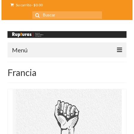
Su carrito
-
$
0.00
Buscar
por:
Menú
Inicio
Francia
Ediciones anteriores
Contáctanos
Opinión
Entreletras
Ciencia