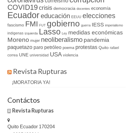
correismo
COVID19
crisis
economía
democracia
docentes
Ecuador
elecciones
educación
EEUU
gobierno
FMI
IESS
fascismo
FUT
guerra
imperialismo
Lasso
medidas económicas
indigenas
izquierda
Ley
neoliberalismo
Moreno
pandemia
mujer
paquetazo
protestas
paro
petróleo
Quito
poema
rafael
USA
UNE
violencia
correa
universidad
Revista Rupturas
¡MORATORIA YA!
Contáctos
Revista Rupturas
Quito Ecuador 170204