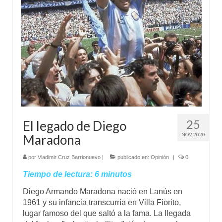
Mundo
Aula Virtual
25
El legado de Diego
NOV 2020
Maradona
por
Vladimir Cruz Barrionuevo
|
publicado en:
Opinión
|
0
Tiempo de lectura:
6
minutos
Diego Armando Maradona nació en Lanús en
1961 y su infancia transcurría en Villa Fiorito,
lugar famoso del que saltó a la fama. La llegada