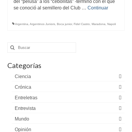
del “pelusa” a los “cebollitas” -término con el que
se conoció al semillero del Club …
Continuar
Argentina
,
Argentinos Juniors
,
Boca junior
,
Fidel Castro
,
Maradona
,
Napoli
Buscar
por:
Categorías
Ciencia
Crónica
Entreletras
Entrevista
Mundo
Opinión