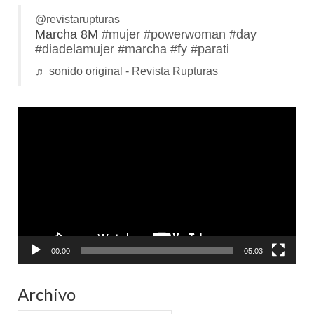
@revistarupturas
Marcha 8M
#mujer
#powerwoman
#day
#diadelamujer
#marcha
#fy
#parati
♬ sonido original - Revista Rupturas
Reproductor
de
vídeo
00:00
05:03
Archivo