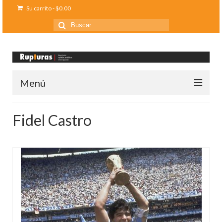
Su carrito
-
$
0.00
Buscar
por:
Menú
Inicio
Fidel Castro
Ediciones anteriores
Contáctanos
Opinión
Entreletras
Ciencia