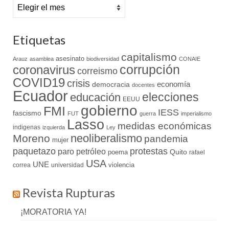
Archivo
Etiquetas
capitalismo
asesinato
Arauz
asamblea
biodiversidad
CONAIE
coronavirus
corrupción
correismo
COVID19
crisis
economía
democracia
docentes
Ecuador
elecciones
educación
EEUU
gobierno
FMI
IESS
fascismo
FUT
guerra
imperialismo
Lasso
medidas económicas
indigenas
izquierda
Ley
neoliberalismo
Moreno
pandemia
mujer
paquetazo
protestas
paro
petróleo
Quito
poema
rafael
USA
UNE
violencia
correa
universidad
Revista Rupturas
¡MORATORIA YA!