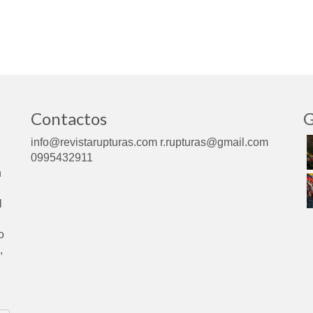
Contactos
G
info@revistarupturas.com r.rupturas@gmail.com
0995432911
n
l
o
,