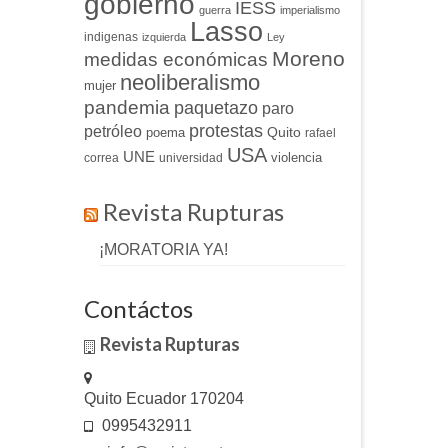
gobierno
IESS
guerra
imperialismo
Lasso
indigenas
izquierda
Ley
Moreno
medidas económicas
neoliberalismo
mujer
pandemia
paquetazo
paro
protestas
petróleo
Quito
poema
rafael
USA
UNE
violencia
correa
universidad
Revista Rupturas
¡MORATORIA YA!
Contáctos
Revista Rupturas
Quito Ecuador 170204
0995432911