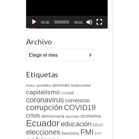
00:00
05:03
Archivo
Archivo
Etiquetas
asesinato
Arauz
asamblea
biodiversidad
capitalismo
CONAIE
coronavirus
correismo
corrupción
COVID19
crisis
economía
democracia
docentes
Ecuador
educación
EEUU
FMI
elecciones
fascismo
FUT