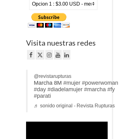
Visita nuestras redes
@revistarupturas
Marcha 8M
#mujer
#powerwoman
#day
#diadelamujer
#marcha
#fy
#parati
♬ sonido original - Revista Rupturas
Reproductor
de
vídeo