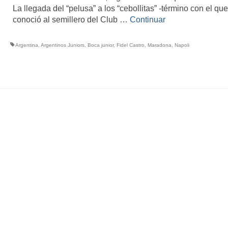
La llegada del “pelusa” a los “cebollitas” -término con el qu
conoció al semillero del Club …
Continuar
Argentina
,
Argentinos Juniors
,
Boca junior
,
Fidel Castro
,
Maradona
,
Napoli