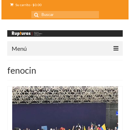
Su carrito
-
$
0.00
Buscar
por:
Menú
Inicio
fenocin
Ediciones anteriores
Contáctanos
Opinión
Entreletras
Ciencia