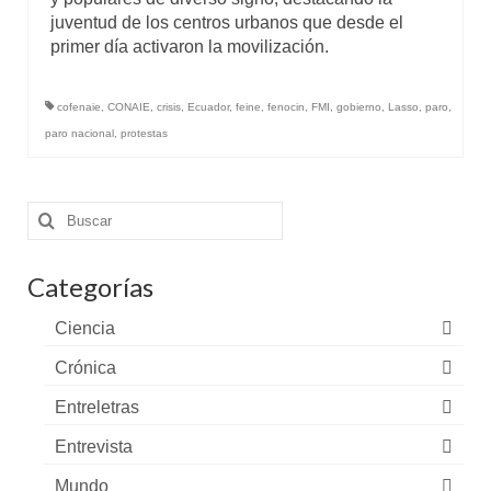
juventud de los centros urbanos que desde el
primer día activaron la movilización.
cofenaie
,
CONAIE
,
crisis
,
Ecuador
,
feine
,
fenocin
,
FMI
,
gobierno
,
Lasso
,
paro
,
paro nacional
,
protestas
Buscar
por:
Categorías
Ciencia
Crónica
Entreletras
Entrevista
Mundo