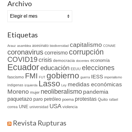
Archivo
Archivo
Etiquetas
capitalismo
asesinato
Arauz
asamblea
biodiversidad
CONAIE
coronavirus
corrupción
correismo
COVID19
crisis
economía
democracia
docentes
Ecuador
elecciones
educación
EEUU
gobierno
FMI
IESS
fascismo
FUT
guerra
imperialismo
Lasso
medidas económicas
indigenas
izquierda
Ley
neoliberalismo
Moreno
pandemia
mujer
paquetazo
protestas
paro
petróleo
Quito
poema
rafael
USA
UNE
violencia
correa
universidad
Revista Rupturas