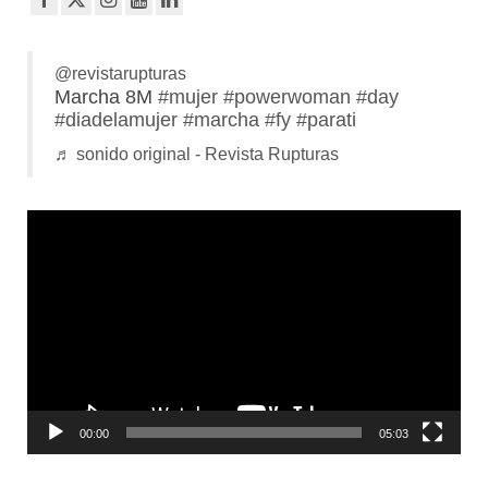
@revistarupturas
Marcha 8M
#mujer
#powerwoman
#day
#diadelamujer
#marcha
#fy
#parati
♬ sonido original - Revista Rupturas
Reproductor
de
vídeo
00:00
05:03