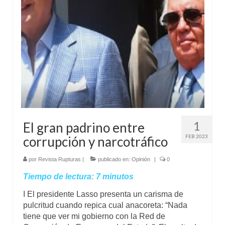
Mundo
Aula Virtual
1
El gran padrino entre
FEB 2023
corrupción y narcotráfico
por
Revista Rupturas
|
publicado en:
Opinión
|
0
Tiempo de lectura:
7
minutos
I El presidente Lasso presenta un carisma de
pulcritud cuando repica cual anacoreta: “Nada
tiene que ver mi gobierno con la Red de