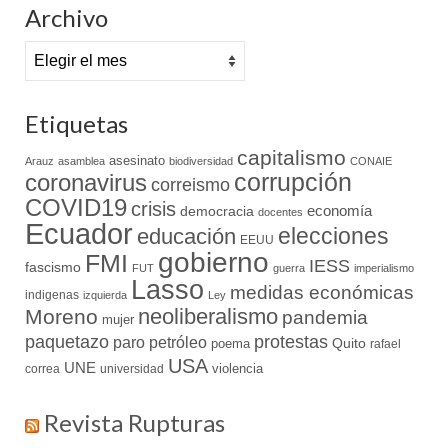
Archivo
Archivo
Etiquetas
capitalismo
asesinato
Arauz
asamblea
biodiversidad
CONAIE
coronavirus
corrupción
correismo
COVID19
crisis
economía
democracia
docentes
Ecuador
elecciones
educación
EEUU
gobierno
FMI
IESS
fascismo
FUT
guerra
imperialismo
Lasso
medidas económicas
indigenas
izquierda
Ley
neoliberalismo
Moreno
pandemia
mujer
paquetazo
protestas
paro
petróleo
Quito
poema
rafael
USA
UNE
violencia
correa
universidad
Revista Rupturas