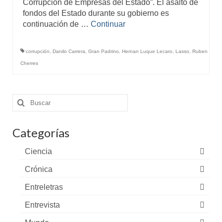
Corrupción de Empresas del Estado”. El asalto de
fondos del Estado durante su gobierno es
continuación de …
Continuar
corrupción
,
Danilo Carrera
,
Gran Padrino
,
Hernan Luque Lecaro
,
Lasso
,
Ruben
Cherres
Buscar
por:
Categorías
Ciencia
Crónica
Entreletras
Entrevista