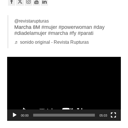
@revistarupturas
Marcha 8M
#mujer
#powerwoman
#day
#diadelamujer
#marcha
#fy
#parati
♬ sonido original - Revista Rupturas
Reproductor
de
vídeo
00:00
05:03