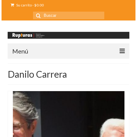
Su carrito
-
$
0.00
Buscar
por:
Menú
Inicio
Danilo Carrera
Ediciones anteriores
Contáctanos
Opinión
Entreletras
Ciencia