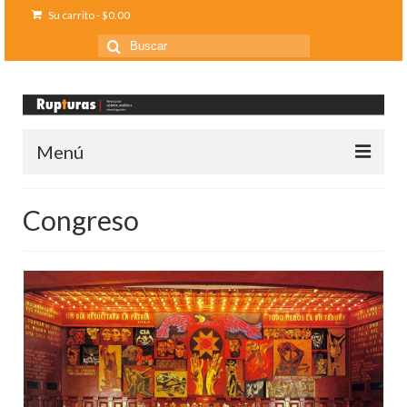
Su carrito
-
$
0.00
Buscar
por:
Menú
Inicio
Congreso
Ediciones anteriores
Contáctanos
Opinión
Entreletras
Ciencia