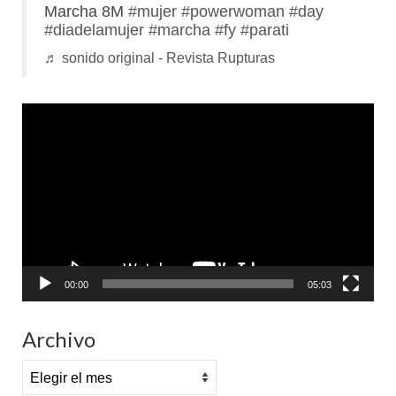
Marcha 8M
#mujer
#powerwoman
#day
#diadelamujer
#marcha
#fy
#parati
♬ sonido original - Revista Rupturas
Reproductor
de
vídeo
00:00
05:03
Archivo
Archivo