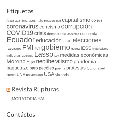
Etiquetas
capitalismo
asesinato
Arauz
asamblea
biodiversidad
CONAIE
coronavirus
corrupción
correismo
COVID19
crisis
economía
democracia
docentes
Ecuador
elecciones
educación
EEUU
gobierno
FMI
IESS
fascismo
FUT
guerra
imperialismo
Lasso
medidas económicas
indigenas
izquierda
Ley
neoliberalismo
Moreno
pandemia
mujer
paquetazo
protestas
paro
petróleo
Quito
poema
rafael
USA
UNE
violencia
correa
universidad
Revista Rupturas
¡MORATORIA YA!
Contáctos