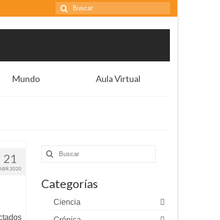
Buscar
por:
Mundo
Aula Virtual
Buscar
21
por:
ABR 2020
Categorías
Ciencia
ectados
Crónica