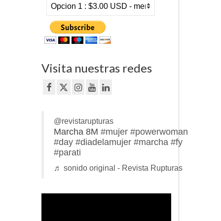
Visita nuestras redes
@revistarupturas
Marcha 8M
#mujer
#powerwoman
#day
#diadelamujer
#marcha
#fy
#parati
♬ sonido original - Revista Rupturas
Reproductor
de
vídeo