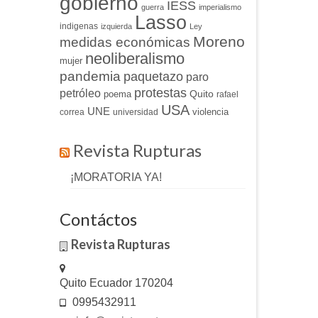
gobierno
IESS
guerra
imperialismo
Lasso
indigenas
izquierda
Ley
Moreno
medidas económicas
neoliberalismo
mujer
pandemia
paquetazo
paro
protestas
petróleo
Quito
poema
rafael
USA
UNE
violencia
correa
universidad
Revista Rupturas
¡MORATORIA YA!
Contáctos
Revista Rupturas
Quito Ecuador 170204
0995432911