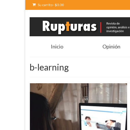
Su carrito
-
$
0.00
Inicio
Opinión
b-learning