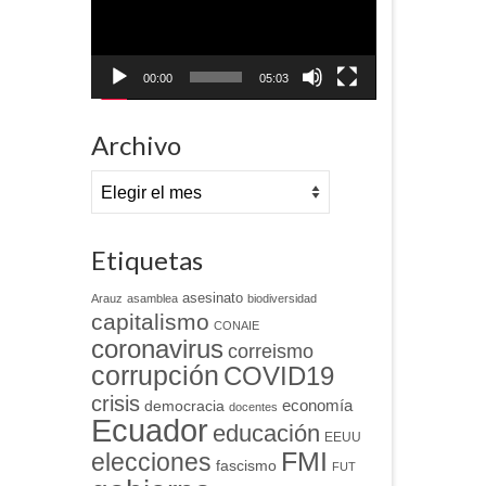
00:00
05:03
Archivo
Archivo
Etiquetas
asesinato
Arauz
asamblea
biodiversidad
capitalismo
CONAIE
coronavirus
correismo
corrupción
COVID19
crisis
economía
democracia
docentes
Ecuador
educación
EEUU
FMI
elecciones
fascismo
FUT