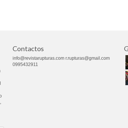
Contactos
G
info@revistarupturas.com r.rupturas@gmail.com
0995432911
n
l
o
,