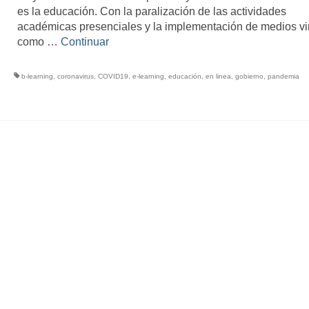
es la educación. Con la paralización de las actividades
académicas presenciales y la implementación de medios vi
como …
Continuar
b-learning
,
coronavirus
,
COVID19
,
e-learning
,
educación
,
en linea
,
gobierno
,
pandemia