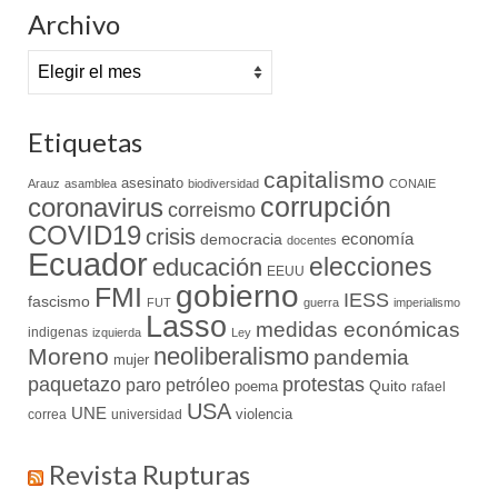
Archivo
Archivo
Etiquetas
capitalismo
asesinato
Arauz
asamblea
biodiversidad
CONAIE
coronavirus
corrupción
correismo
COVID19
crisis
economía
democracia
docentes
Ecuador
elecciones
educación
EEUU
gobierno
FMI
IESS
fascismo
FUT
guerra
imperialismo
Lasso
medidas económicas
indigenas
izquierda
Ley
neoliberalismo
Moreno
pandemia
mujer
paquetazo
protestas
paro
petróleo
Quito
poema
rafael
USA
UNE
violencia
correa
universidad
Revista Rupturas