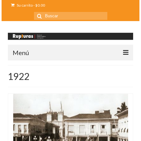
Su carrito
-
$
0.00
Buscar
por:
Menú
Inicio
1922
Ediciones anteriores
Contáctanos
Opinión
Entreletras
Ciencia