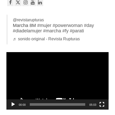
@revistarupturas
Marcha 8M
#mujer
#powerwoman
#day
#diadelamujer
#marcha
#fy
#parati
♬ sonido original - Revista Rupturas
Reproductor
de
vídeo
00:00
05:03