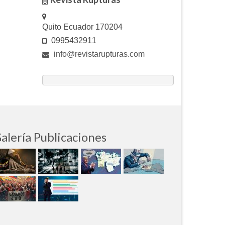
Quito Ecuador 170204
0995432911
info@revistarupturas.com
alería Publicaciones