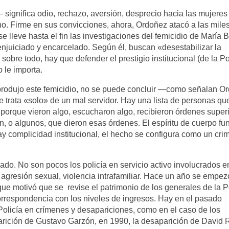
 significa odio, rechazo, aversión, desprecio hacia las mujeres 
no. Firme en sus convicciones, ahora, Ordoñez atacó a las mile
 lleve hasta el fin las investigaciones del femicidio de María 
 enjuiciado y encarcelado. Según él, buscan «desestabilizar la
sobre todo, hay que defender el prestigio institucional (de la Pol
 le importa.
produjo este femicidio, no se puede concluir —como señalan O
e se trata «solo» de un mal servidor. Hay una lista de personas qu
, porque vieron algo, escucharon algo, recibieron órdenes super
en, o algunos, que dieron esas órdenes. El espíritu de cuerpo fu
 complicidad institucional, el hecho se configura como un cri
do. No son pocos los policía en servicio activo involucrados e
, agresión sexual, violencia intrafamiliar. Hace un año se empez
ue motivó que se revise el patrimonio de los generales de la Po
correspondencia con los niveles de ingresos. Hay en el pasado
 Policía en crímenes y desapariciones, como en el caso de los
arición de Gustavo Garzón, en 1990, la desaparición de David