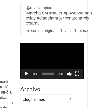
@revistarupturas
Marcha 8M
#mujer
#powerwoman
#day
#diadelamujer
#marcha
#fy
#parati
♬ sonido original - Revista Rupturas
Reproductor
de
vídeo
00:00
05:03
amente
presión
Archivo
hirió a
Archivo
 días
alles en