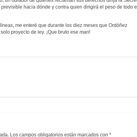
 un odiador de quienes reclaman sus derechos dirija la Secret
revisible hacia dónde y contra quien dirigirá el peso de todo 
 líneas, me enteré que durante los diez meses que Ordóñez
solo proyecto de ley. ¡Que bruto ese
man
!
cada.
Los campos obligatorios están marcados con
*