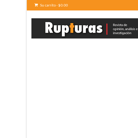
Su carrito
-
$
0.00