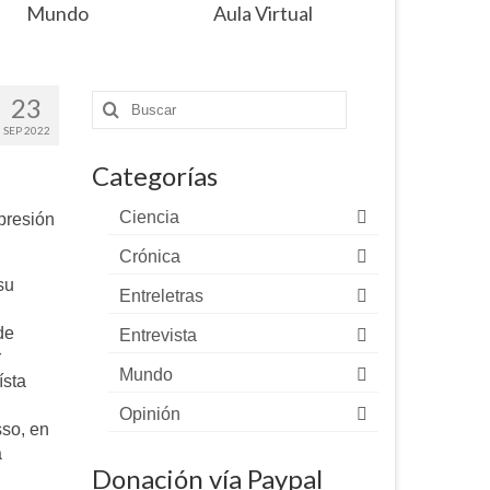
Mundo
Aula Virtual
23
Buscar
por:
SEP 2022
Categorías
Ciencia
presión
Crónica
su
Entreletras
de
Entrevista
r
Mundo
ísta
Opinión
sso, en
a
Donación vía Paypal