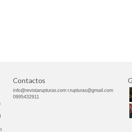
Contactos
G
info@revistarupturas.com r.rupturas@gmail.com
0995432911
n
l
o