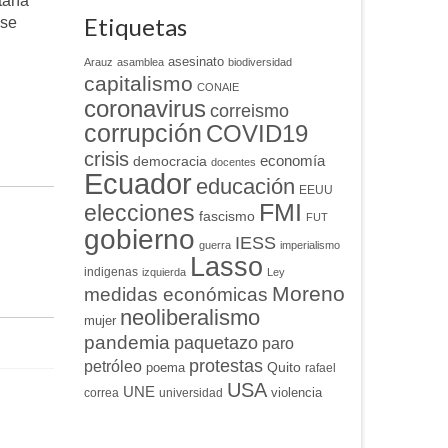
aría
Etiquetas
ese
asesinato
Arauz
asamblea
biodiversidad
capitalismo
CONAIE
coronavirus
correismo
corrupción
COVID19
crisis
economía
democracia
docentes
Ecuador
educación
EEUU
FMI
elecciones
fascismo
FUT
gobierno
IESS
guerra
imperialismo
Lasso
indigenas
izquierda
Ley
Moreno
medidas económicas
neoliberalismo
mujer
pandemia
paquetazo
paro
protestas
petróleo
Quito
poema
rafael
USA
UNE
violencia
correa
universidad