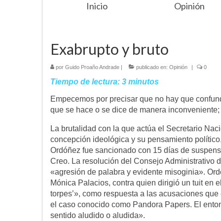
Inicio
Opinión
Exabrupto y bruto
por
Guido Proaño Andrade
|
publicado en:
Opinión
|
0
Tiempo de lectura:
3
minutos
Empecemos por precisar que no hay que confundi
que se hace o se dice de manera inconveniente;
La brutalidad con la que actúa el Secretario Nac
concepción ideológica y su pensamiento político,
Ordóñez fue sancionado con 15 días de suspensi
Creo. La resolución del Consejo Administrativo d
«agresión de palabra y evidente misoginia». Ord
Mónica Palacios, contra quien dirigió un tuit en 
torpes’», como respuesta a las acusaciones que 
el caso conocido como Pandora Papers. El enton
sentido aludido o aludida».