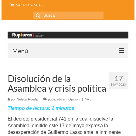
Su carrito
-
$
0.00
Buscar
por:
Menú
Inicio
Disolución de la
17
Ediciones anteriores
Asamblea y crisis política
MAY 2023
Contáctanos
por
Nelson Rueda
|
publicado en:
Opinión
|
0
Opinión
Tiempo de lectura:
2
minutos
Entreletras
El decreto presidencial 741 en la cual disuelve la
Asamblea, emitido este 17 de mayo expresa la
Ciencia
desesperación de Guillermo Lasso ante la inminente