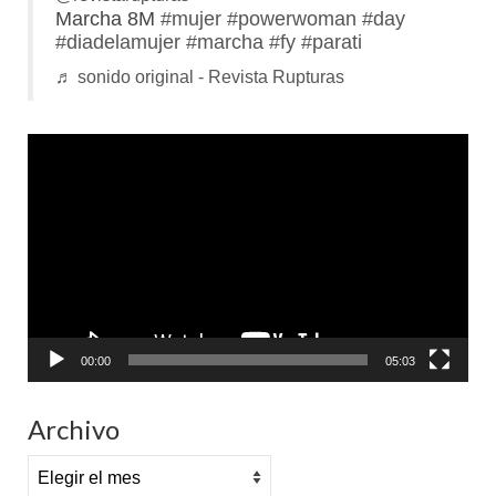
Marcha 8M
#mujer
#powerwoman
#day
#diadelamujer
#marcha
#fy
#parati
♬ sonido original - Revista Rupturas
Reproductor
de
vídeo
00:00
05:03
Archivo
Archivo