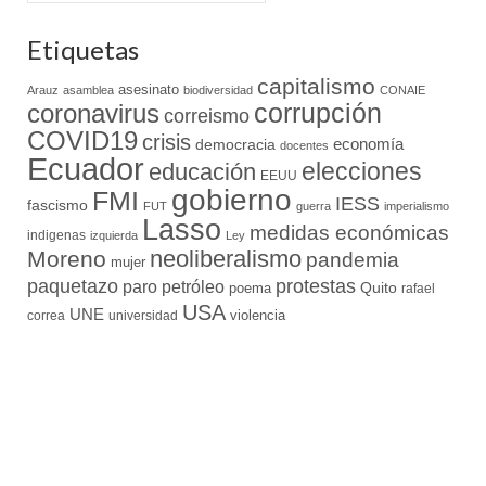
Etiquetas
capitalismo
asesinato
Arauz
asamblea
biodiversidad
CONAIE
coronavirus
corrupción
correismo
COVID19
crisis
economía
democracia
docentes
Ecuador
elecciones
educación
EEUU
gobierno
FMI
IESS
fascismo
FUT
guerra
imperialismo
Lasso
medidas económicas
indigenas
izquierda
Ley
neoliberalismo
Moreno
pandemia
mujer
paquetazo
protestas
paro
petróleo
Quito
poema
rafael
USA
UNE
violencia
correa
universidad