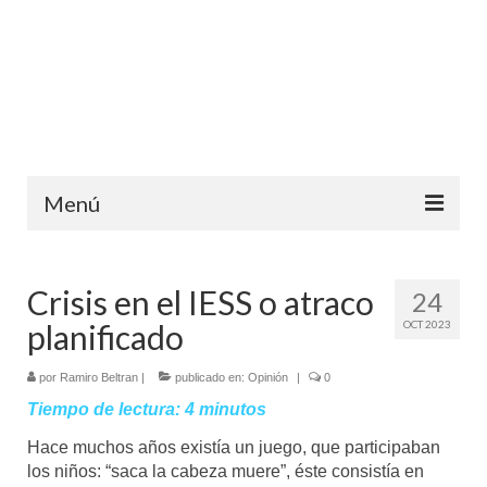
Menú
Inicio
Crisis en el IESS o atraco
24
Ediciones anteriores
planificado
OCT 2023
Contáctanos
por
Ramiro Beltran
|
publicado en:
Opinión
|
0
Opinión
Tiempo de lectura:
4
minutos
Entreletras
Hace muchos años existía un juego, que participaban
los niños: “saca la cabeza muere”, éste consistía en
Ciencia