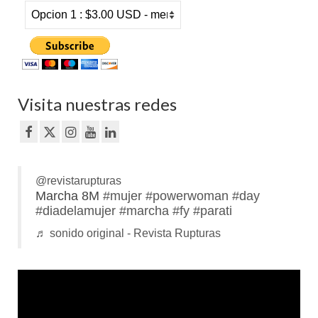
Visita nuestras redes
@revistarupturas
Marcha 8M
#mujer
#powerwoman
#day
#diadelamujer
#marcha
#fy
#parati
♬ sonido original - Revista Rupturas
Reproductor
de
vídeo