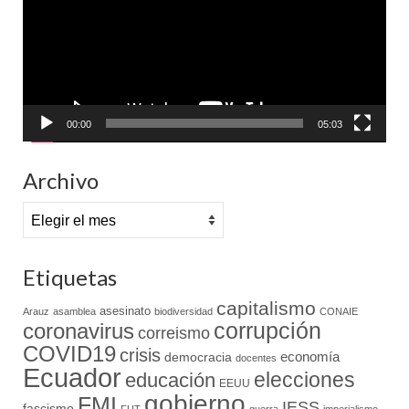
00:00
05:03
Archivo
Archivo
Etiquetas
capitalismo
asesinato
Arauz
asamblea
biodiversidad
CONAIE
coronavirus
corrupción
correismo
COVID19
crisis
economía
democracia
docentes
Ecuador
elecciones
educación
EEUU
gobierno
FMI
IESS
fascismo