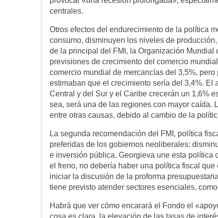
provocar «una recesión prolongada», especialmen
centrales.
Otros efectos del endurecimiento de la política m
consumo, disminuyen los niveles de producción, 
de la principal del FMI, la Organización Mundial
previsiones de crecimiento del comercio mundial
comercio mundial de mercancías del 3,5%, pero
estimaban que el crecimiento sería del 3,4%. El 
Central y del Sur y el Caribe crecerán un 1,6% 
sea, será una de las regiones con mayor caída.
entre otras causas, debido al cambio de la políti
La segunda recomendación del FMI, política fisc
preferidas de los gobiernos neoliberales: dismin
e inversión pública. Georgieva une esta política 
el freno, no debería haber una política fiscal qu
iniciar la discusión de la proforma presupuestar
tiene previsto atender sectores esenciales, como
Habrá que ver cómo encarará el Fondo el «apoy
cosa es clara, la elevación de las tasas de inte