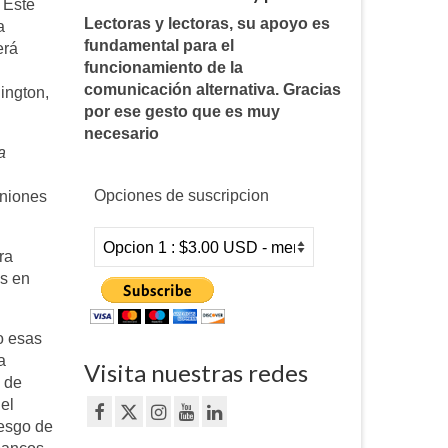
 Este
Lectoras y lectoras, su apoyo es
a
fundamental para el
erá
funcionamiento de la
comunicación alternativa. Gracias
ington,
por ese gesto que es muy
necesario
a
Opciones de suscripcion
uniones
ra
as en
o esas
a
Visita nuestras redes
s de
 el
iesgo de