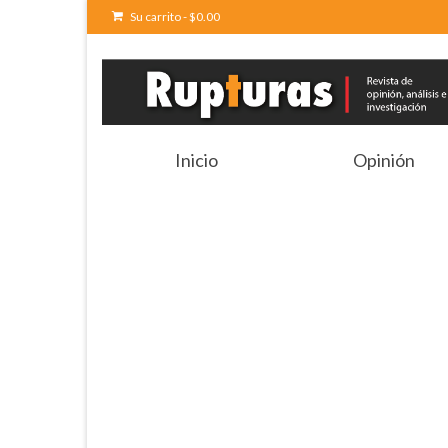
Su carrito
-
$
0.00
Inicio
Opinión