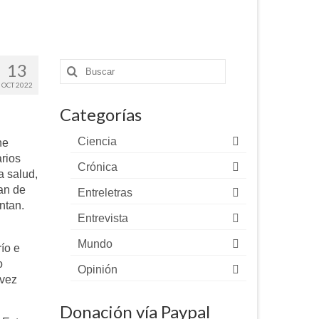
13
Buscar
por:
OCT 2022
Categorías
Ciencia
ne
arios
Crónica
a salud,
an de
Entreletras
ntan.
Entrevista
Mundo
ío e
o
Opinión
 vez
Donación vía Paypal