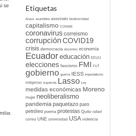
si se
Etiquetas
asesinato
Arauz
asamblea
biodiversidad
capitalismo
CONAIE
coronavirus
correismo
corrupción
COVID19
crisis
economía
democracia
docentes
Ecuador
educación
EEUU
FMI
elecciones
fascismo
FUT
gobierno
IESS
guerra
imperialismo
Lasso
indigenas
izquierda
Ley
Moreno
medidas económicas
neoliberalismo
mujer
pandemia
paquetazo
paro
protestas
petróleo
Quito
poema
rafael
milar.
USA
UNE
violencia
correa
universidad