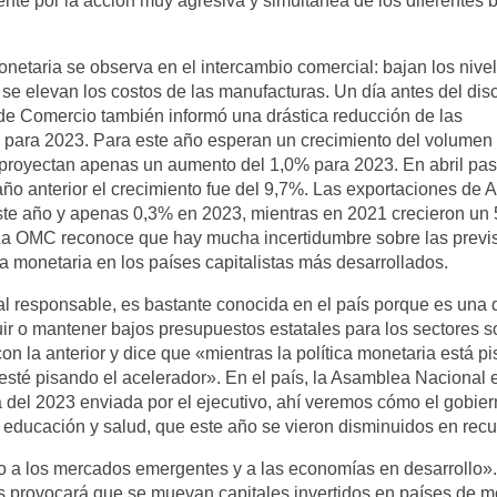
te por la acción muy agresiva y simultánea de los diferentes 
onetaria se observa en el intercambio comercial: bajan los nive
se elevan los costos de las manufacturas. Un día antes del dis
 de Comercio también informó una drástica reducción de las
 para 2023. Para este año esperan un crecimiento del volumen 
 proyectan apenas un aumento del 1,0% para 2023. En abril pa
año anterior el crecimiento fue del 9,7%. Las exportaciones de 
este año y apenas 0,3% en 2023, mientras en 2021 crecieron un 
 La OMC reconoce que hay mucha incertidumbre sobre las previ
ca monetaria en los países capitalistas más desarrollados.
al responsable, es bastante conocida en el país porque es una 
uir o mantener bajos presupuestos estatales para los sectores s
con la anterior y dice que «mientras la política monetaria está p
e esté pisando el acelerador». En el país, la Asamblea Nacional 
ia del 2023 enviada por el ejecutivo, ahí veremos cómo el gobie
 educación y salud, que este año se vieron disminuidos en recu
o a los mercados emergentes y a las economías en desarrollo»
rés provocará que se muevan capitales invertidos en países de 