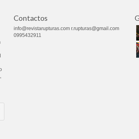
Contactos
G
info@revistarupturas.com r.rupturas@gmail.com
0995432911
n
l
o
,
e