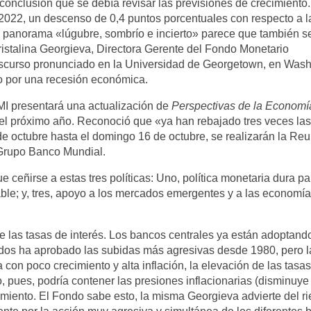
 conclusión que se debía revisar las previsiones de crecimiento.
2022, un descenso de 0,4 puntos porcentuales con respecto a l
El panorama «lúgubre, sombrío e incierto» parece que también s
ristalina Georgieva, Directora Gerente del Fondo Monetario
 discurso pronunciado en la Universidad de Georgetown, en Wash
o por una recesión económica.
I presentará una actualización de
Perspectivas de la Economí
a el próximo año. Reconoció que «ya han rebajado tres veces las
de octubre hasta el domingo 16 de octubre, se realizarán la Re
 Grupo Banco Mundial.
ue ceñirse a estas tres políticas: Uno, política monetaria dura pa
onsable; y, tres, apoyo a los mercados emergentes y a las economí
de las tasas de interés. Los bancos centrales ya están adoptand
dos ha aprobado las subidas más agresivas desde 1980, pero l
con poco crecimiento y alta inflación, la elevación de las tasa
o, pues, podría contener las presiones inflacionarias (disminuye
cimiento. El Fondo sabe esto, la misma Georgieva advierte del r