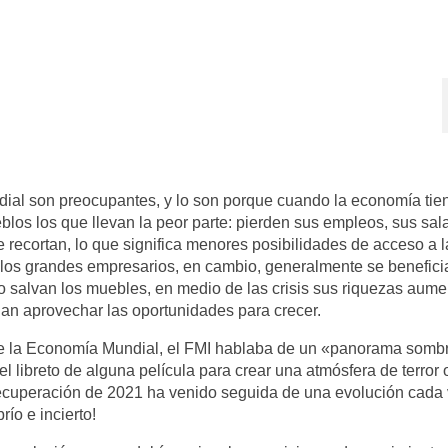
ial son preocupantes, y lo son porque cuando la economía tie
eblos los que llevan la peor parte: pierden sus empleos, sus sal
 recortan, lo que significa menores posibilidades de acceso a l
; los grandes empresarios, en cambio, generalmente se benefici
olo salvan los muebles, en medio de las crisis sus riquezas aume
n aprovechar las oportunidades para crecer.
 de la Economía Mundial, el FMI hablaba de un «panorama sombr
el libreto de alguna película para crear una atmósfera de terror 
recuperación de 2021 ha venido seguida de una evolución cada
ío e incierto!