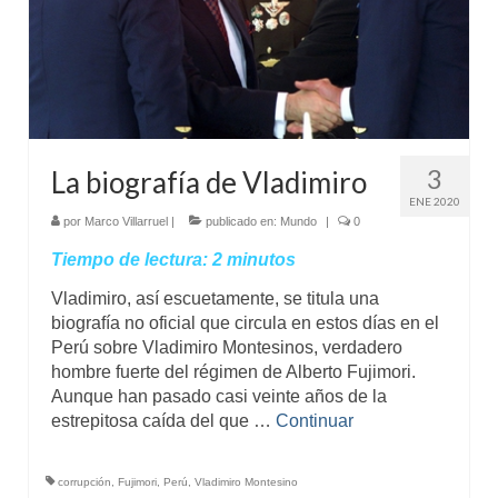
Mundo
Aula Virtual
3
La biografía de Vladimiro
ENE 2020
por
Marco Villarruel
|
publicado en:
Mundo
|
0
Tiempo de lectura:
2
minutos
Vladimiro, así escuetamente, se titula una
biografía no oficial que circula en estos días en el
Perú sobre Vladimiro Montesinos, verdadero
hombre fuerte del régimen de Alberto Fujimori.
Aunque han pasado casi veinte años de la
estrepitosa caída del que …
Continuar
corrupción
,
Fujimori
,
Perú
,
Vladimiro Montesino