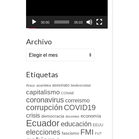
00:00
05:03
Archivo
Archivo
Etiquetas
asesinato
Arauz
asamblea
biodiversidad
capitalismo
CONAIE
coronavirus
correismo
corrupción
COVID19
crisis
economía
democracia
docentes
Ecuador
educación
EEUU
FMI
elecciones
fascismo
FUT