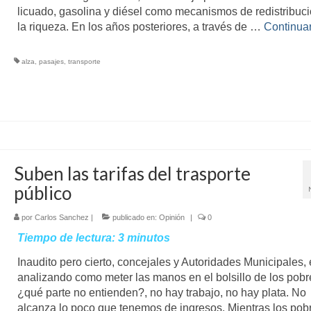
licuado, gasolina y diésel como mecanismos de redistribuc
la riqueza. En los años posteriores, a través de …
Continua
alza
,
pasajes
,
transporte
Suben las tarifas del trasporte
público
por
Carlos Sanchez
|
publicado en:
Opinión
|
0
Tiempo de lectura:
3
minutos
Inaudito pero cierto, concejales y Autoridades Municipales,
analizando como meter las manos en el bolsillo de los pobr
¿qué parte no entienden?, no hay trabajo, no hay plata. No
alcanza lo poco que tenemos de ingresos. Mientras los po