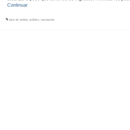
Continuar
alza de tarifas
,
público
,
transporte