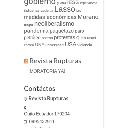
gobierno
IESS
guerra
imperialismo
Lasso
indigenas
izquierda
Ley
Moreno
medidas económicas
neoliberalismo
mujer
pandemia
paquetazo
paro
protestas
petróleo
Quito
poema
rafael
USA
UNE
violencia
correa
universidad
Revista Rupturas
¡MORATORIA YA!
Contáctos
Revista Rupturas
Quito Ecuador 170204
0995432911