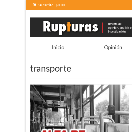
Su carrito
-
$
0.00
Inicio
Opinión
transporte