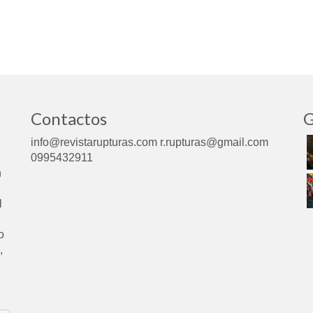
Contactos
G
info@revistarupturas.com r.rupturas@gmail.com
0995432911
n
l
o
,