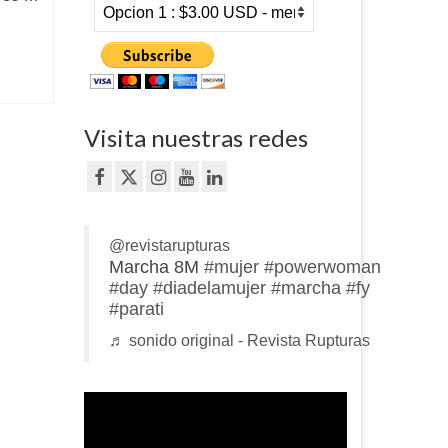
Visita nuestras redes
@revistarupturas
Marcha 8M
#mujer
#powerwoman
#day
#diadelamujer
#marcha
#fy
#parati
♬ sonido original - Revista Rupturas
Reproductor
de
vídeo