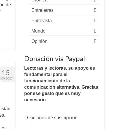
ión de
Entreletras
r
Entrevista
Mundo
Opinión
Donación vía Paypal
Lectoras y lectoras, su apoyo es
15
fundamental para el
NOV 2020
funcionamiento de la
comunicación alternativa. Gracias
por ese gesto que es muy
necesario
 están
es,
Opciones de suscripcion
bres …