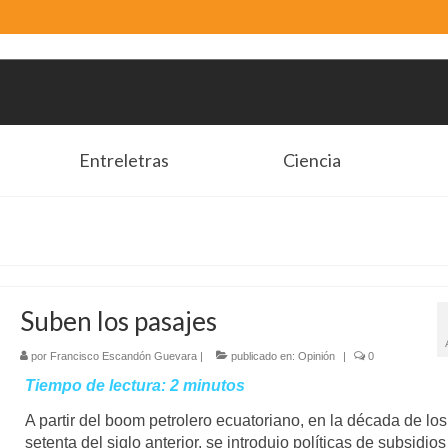
Entreletras
Ciencia
Suben los pasajes
por
Francisco Escandón Guevara
|
publicado en:
Opinión
|
0
Tiempo de lectura:
2
minutos
A partir del boom petrolero ecuatoriano, en la década de los
setenta del siglo anterior, se introdujo políticas de subsidios