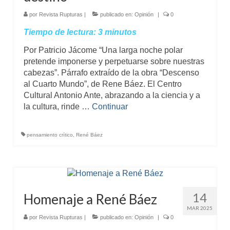
Mundo
por
Revista Rupturas
|
publicado en:
Opinión
|
0
Tiempo de lectura:
3
minutos
Aula Virtual
Por Patricio Jácome “Una larga noche polar
pretende imponerse y perpetuarse sobre nuestras
cabezas”. Párrafo extraído de la obra “Descenso
al Cuarto Mundo”, de Rene Báez. El Centro
Cultural Antonio Ante, abrazando a la ciencia y a
la cultura, rinde …
Continuar
pensamiento crítico
,
René Báez
14
Homenaje a René Báez
MAR 2025
por
Revista Rupturas
|
publicado en:
Opinión
|
0