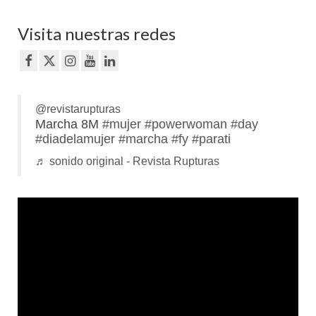
Visita nuestras redes
@revistarupturas
Marcha 8M
#mujer
#powerwoman
#day
#diadelamujer
#marcha
#fy
#parati
♬ sonido original - Revista Rupturas
Reproductor
de
vídeo