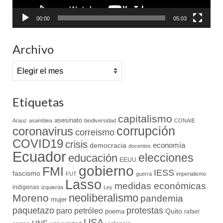
00:00
05:03
Archivo
Archivo
Etiquetas
capitalismo
asesinato
Arauz
asamblea
biodiversidad
CONAIE
coronavirus
corrupción
correismo
COVID19
crisis
economía
democracia
docentes
Ecuador
elecciones
educación
EEUU
gobierno
FMI
IESS
fascismo
FUT
guerra
imperialismo
Lasso
medidas económicas
indigenas
izquierda
Ley
neoliberalismo
Moreno
pandemia
mujer
paquetazo
protestas
paro
petróleo
Quito
poema
rafael
USA