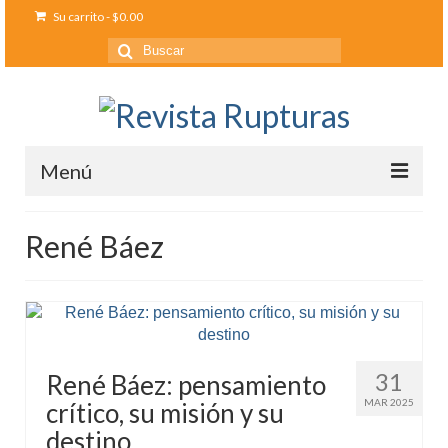
Su carrito
-
$
0.00
Buscar
por:
Menú
Inicio
René Báez
Ediciones anteriores
Contáctanos
Opinión
31
René Báez: pensamiento
Entreletras
MAR 2025
crítico, su misión y su
Ciencia
destino