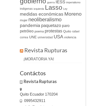
gobierno
IESS
guerra
imperialismo
Lasso
indigenas
izquierda
Ley
Moreno
medidas económicas
neoliberalismo
mujer
pandemia
paquetazo
paro
protestas
petróleo
Quito
poema
rafael
USA
UNE
violencia
correa
universidad
Revista Rupturas
¡MORATORIA YA!
Contáctos
Revista Rupturas
Quito Ecuador 170204
0995432911