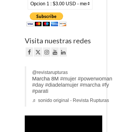
Visita nuestras redes
@revistarupturas
Marcha 8M
#mujer
#powerwoman
#day
#diadelamujer
#marcha
#fy
#parati
♬ sonido original - Revista Rupturas
Reproductor
de
vídeo