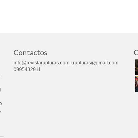
Contactos
G
info@revistarupturas.com r.rupturas@gmail.com
0995432911
n
l
o
,