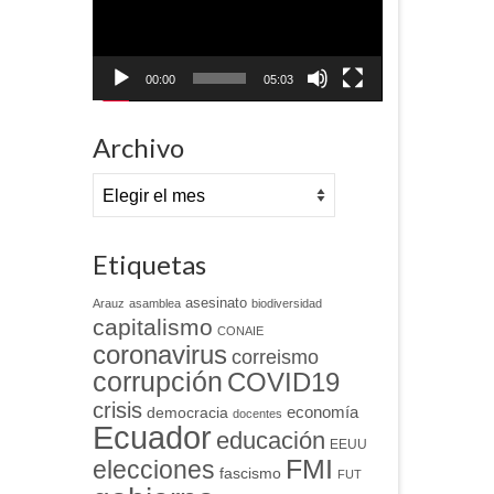
00:00
05:03
Archivo
Archivo
Etiquetas
asesinato
Arauz
asamblea
biodiversidad
capitalismo
CONAIE
coronavirus
correismo
corrupción
COVID19
crisis
economía
democracia
docentes
Ecuador
educación
EEUU
FMI
elecciones
fascismo
FUT