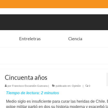
Entreletras
Ciencia
Cincuenta años
por
Francisco Escandón Guevara
|
publicado en:
Opinión
|
0
Tiempo de lectura:
2
minutos
Medio siglo es insuficiente para curar las heridas de Chile. 
golpe militar partió en dos su historia moderna y exacerbó l