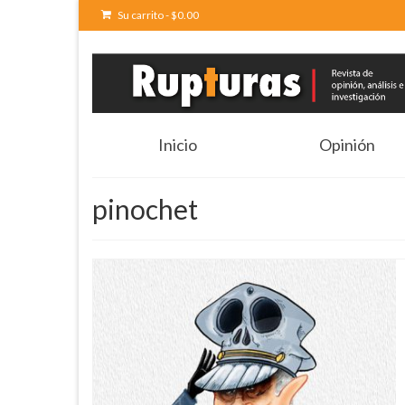
Su carrito
-
$
0.00
Inicio
Opinión
pinochet