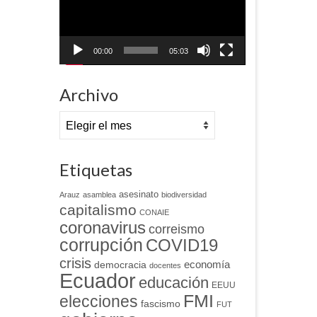
00:00
05:03
Archivo
Archivo
Etiquetas
asesinato
Arauz
asamblea
biodiversidad
capitalismo
CONAIE
coronavirus
correismo
corrupción
COVID19
crisis
economía
democracia
docentes
Ecuador
educación
EEUU
FMI
elecciones
fascismo
FUT