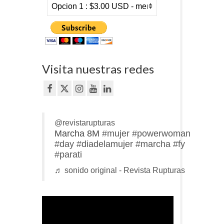
Visita nuestras redes
@revistarupturas
Marcha 8M
#mujer
#powerwoman
#day
#diadelamujer
#marcha
#fy
#parati
♬ sonido original - Revista Rupturas
Reproductor
de
vídeo