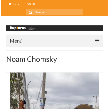
Su carrito
-
$
0.00
Buscar
por:
Menú
Inicio
Noam Chomsky
Ediciones anteriores
Contáctanos
Opinión
Entreletras
Ciencia