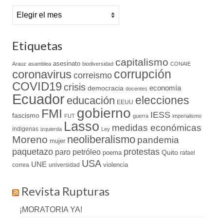
Archivo
Etiquetas
capitalismo
asesinato
Arauz
asamblea
biodiversidad
CONAIE
coronavirus
corrupción
correismo
COVID19
crisis
economía
democracia
docentes
Ecuador
elecciones
educación
EEUU
gobierno
FMI
IESS
fascismo
FUT
guerra
imperialismo
Lasso
medidas económicas
indigenas
izquierda
Ley
neoliberalismo
Moreno
pandemia
mujer
paquetazo
protestas
paro
petróleo
Quito
poema
rafael
USA
UNE
violencia
correa
universidad
Revista Rupturas
¡MORATORIA YA!