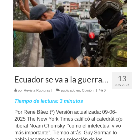
Mundo
Aula Virtual
13
Ecuador se va a la guerra…
JUN 2025
por
Revista Rupturas
|
publicado en:
Opinión
|
0
Tiempo de lectura:
3
minutos
Por René Báez (*) Versión actualizada: 09-06-
2025 The New York Times calificó al catedrátic(o
liberal Noam Chomsky “como el intelectual vivo
más importante”. Tiempo atrás, Guy Sorman lo
había incorporado a su selección de los