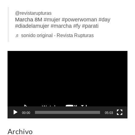
@revistarupturas
Marcha 8M
#mujer
#powerwoman
#day
#diadelamujer
#marcha
#fy
#parati
♬ sonido original - Revista Rupturas
Reproductor
de
vídeo
00:00
05:03
Archivo