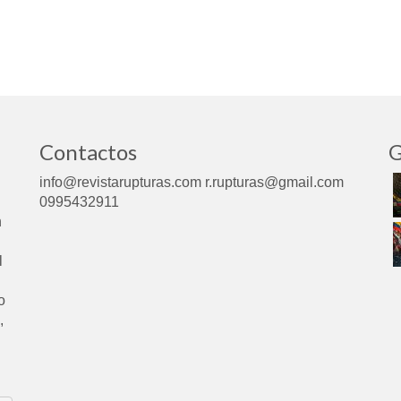
Contactos
G
info@revistarupturas.com r.rupturas@gmail.com
0995432911
n
l
o
,