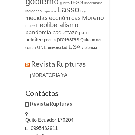
gobierno
IESS
guerra
imperialismo
Lasso
indigenas
izquierda
Ley
Moreno
medidas económicas
neoliberalismo
mujer
pandemia
paquetazo
paro
protestas
petróleo
Quito
poema
rafael
USA
UNE
violencia
correa
universidad
Revista Rupturas
¡MORATORIA YA!
Contáctos
Revista Rupturas
Quito Ecuador 170204
0995432911