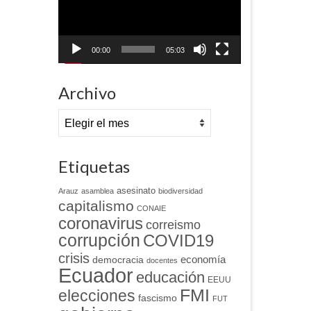
00:00
05:03
Archivo
Archivo
Etiquetas
asesinato
Arauz
asamblea
biodiversidad
capitalismo
CONAIE
coronavirus
correismo
corrupción
COVID19
crisis
economía
democracia
docentes
Ecuador
educación
EEUU
FMI
elecciones
fascismo
FUT