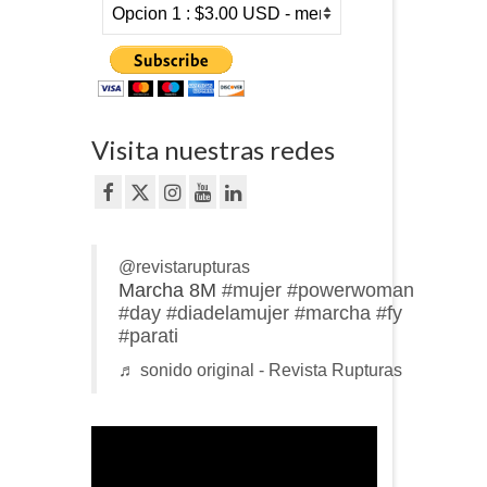
Visita nuestras redes
@revistarupturas
Marcha 8M
#mujer
#powerwoman
#day
#diadelamujer
#marcha
#fy
#parati
♬ sonido original - Revista Rupturas
Reproductor
de
vídeo