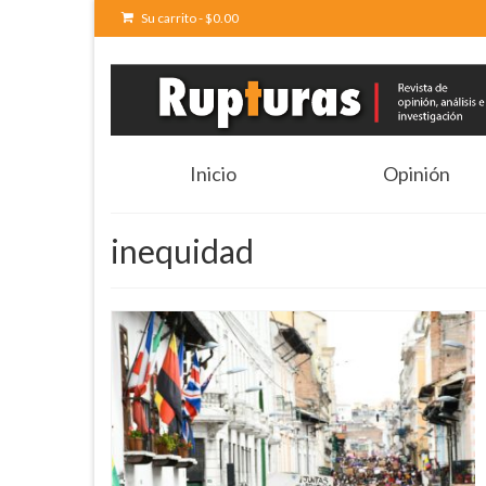
Su carrito
-
$
0.00
Inicio
Opinión
inequidad