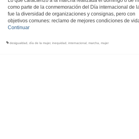
Lo que caracterizo a la marcha realizada el domingo 8 de 
como parte de la conmemoración del Día internacional de l
fue la diversidad de organizaciones y consignas, pero con
objetivos comunes: reclamo de mejores condiciones de vid
Continuar
desigualdad
,
día de la mujer
,
inequidad
,
internacional
,
marcha
,
mujer