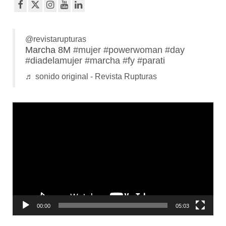
@revistarupturas
Marcha 8M
#mujer
#powerwoman
#day
#diadelamujer
#marcha
#fy
#parati
♬ sonido original - Revista Rupturas
Reproductor
de
vídeo
00:00
05:03