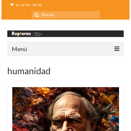
Su carrito
-
$
0.00
Buscar
por:
Menú
Inicio
humanidad
Ediciones anteriores
Contáctanos
Opinión
Entreletras
Ciencia