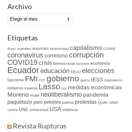
Archivo
Archivo
Etiquetas
capitalismo
asesinato
Arauz
asamblea
biodiversidad
CONAIE
coronavirus
corrupción
correismo
COVID19
crisis
economía
democracia
docentes
Ecuador
elecciones
educación
EEUU
gobierno
FMI
IESS
fascismo
FUT
guerra
imperialismo
Lasso
medidas económicas
indigenas
izquierda
Ley
neoliberalismo
Moreno
pandemia
mujer
paquetazo
protestas
paro
petróleo
Quito
poema
rafael
USA
UNE
violencia
correa
universidad
Revista Rupturas