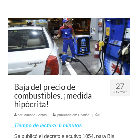
27
Baja del precio de
MAY 2020
combustibles, ¡medida
hipócrita!
por
Mariano Santos
|
publicado en:
Opinión
|
0
Tiempo de lectura:
6
minutos
Se publicó el decreto ejecutivo 1054, para Bis,