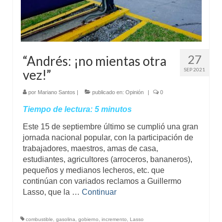
27
“Andrés: ¡no mientas otra
SEP 2021
vez!”
por
Mariano Santos
|
publicado en:
Opinión
|
0
Tiempo de lectura:
5
minutos
Este 15 de septiembre último se cumplió una gran
jornada nacional popular, con la participación de
trabajadores, maestros, amas de casa,
estudiantes, agricultores (arroceros, bananeros),
pequeños y medianos lecheros, etc. que
continúan con variados reclamos a Guillermo
Lasso, que la …
Continuar
combustible
,
gasolina
,
gobierno
,
incremento
,
Lasso