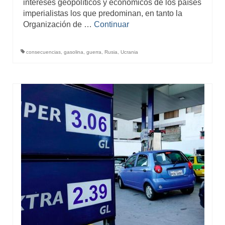
intereses geopolíticos y económicos de los países
imperialistas los que predominan, en tanto la
Organización de …
Continuar
consecuencias
,
gasolina
,
guerra
,
Rusia
,
Ucrania