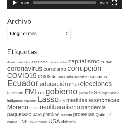
00:00
05:03
Archivo
Archivo
Etiquetas
capitalismo
asesinato
Arauz
asamblea
biodiversidad
CONAIE
coronavirus
corrupción
correismo
COVID19
crisis
economía
democracia
docentes
Ecuador
elecciones
educación
EEUU
gobierno
FMI
IESS
fascismo
FUT
guerra
imperialismo
Lasso
medidas económicas
indigenas
izquierda
Ley
neoliberalismo
Moreno
pandemia
mujer
paquetazo
protestas
paro
petróleo
Quito
poema
rafael
USA
UNE
violencia
correa
universidad