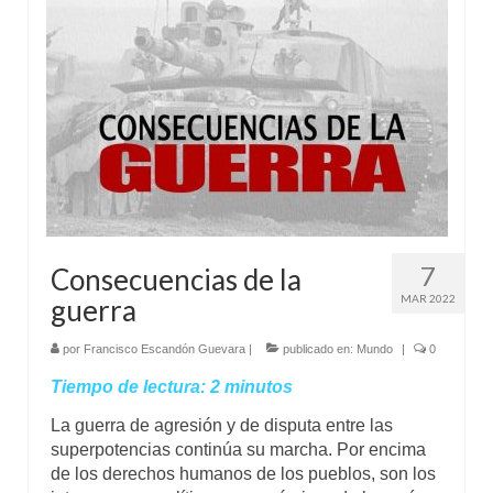
Mundo
Aula Virtual
7
Consecuencias de la
MAR 2022
guerra
por
Francisco Escandón Guevara
|
publicado en:
Mundo
|
0
Tiempo de lectura:
2
minutos
La guerra de agresión y de disputa entre las
superpotencias continúa su marcha. Por encima
de los derechos humanos de los pueblos, son los