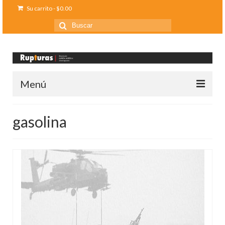
Su carrito
-
$
0.00
Buscar
por:
Menú
Inicio
gasolina
Ediciones anteriores
Contáctanos
Opinión
Entreletras
Ciencia