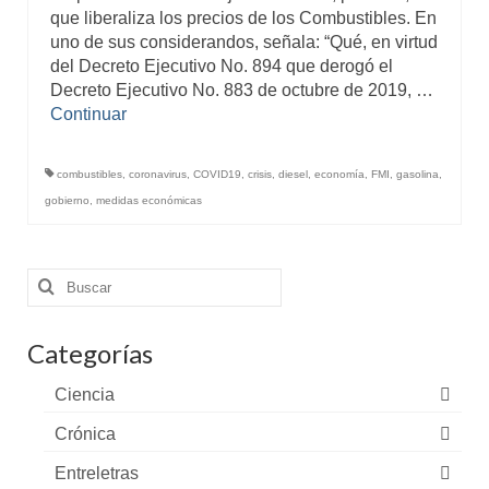
que liberaliza los precios de los Combustibles. En
uno de sus considerandos, señala: “Qué, en virtud
del Decreto Ejecutivo No. 894 que derogó el
Decreto Ejecutivo No. 883 de octubre de 2019, …
Continuar
combustibles
,
coronavirus
,
COVID19
,
crisis
,
diesel
,
economía
,
FMI
,
gasolina
,
gobierno
,
medidas económicas
Buscar
por:
Categorías
Ciencia
Crónica
Entreletras