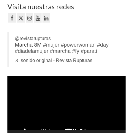
Visita nuestras redes
@revistarupturas
Marcha 8M
#mujer
#powerwoman
#day
#diadelamujer
#marcha
#fy
#parati
♬ sonido original - Revista Rupturas
Reproductor
de
vídeo