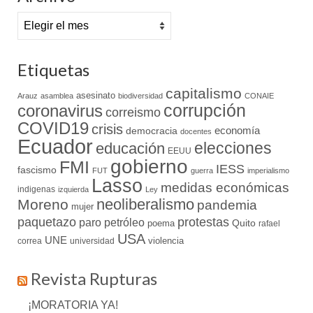
Archivo
Etiquetas
capitalismo
asesinato
Arauz
asamblea
biodiversidad
CONAIE
coronavirus
corrupción
correismo
COVID19
crisis
economía
democracia
docentes
Ecuador
elecciones
educación
EEUU
gobierno
FMI
IESS
fascismo
FUT
guerra
imperialismo
Lasso
medidas económicas
indigenas
izquierda
Ley
neoliberalismo
Moreno
pandemia
mujer
paquetazo
protestas
paro
petróleo
Quito
poema
rafael
USA
UNE
violencia
correa
universidad
Revista Rupturas
¡MORATORIA YA!