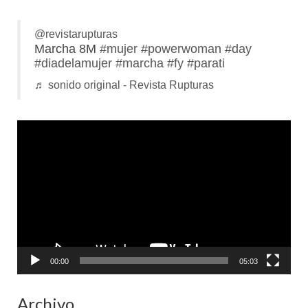
@revistarupturas
Marcha 8M
#mujer
#powerwoman
#day
#diadelamujer
#marcha
#fy
#parati
♬ sonido original - Revista Rupturas
Reproductor
de
vídeo
00:00
05:03
Archivo