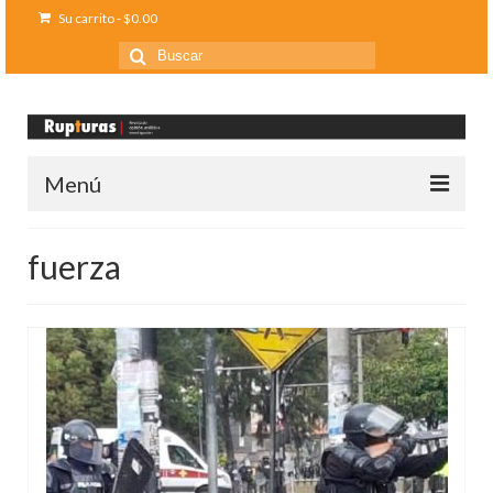
Su carrito
-
$
0.00
Buscar
por:
Menú
Inicio
fuerza
Ediciones anteriores
Contáctanos
Opinión
Entreletras
Ciencia