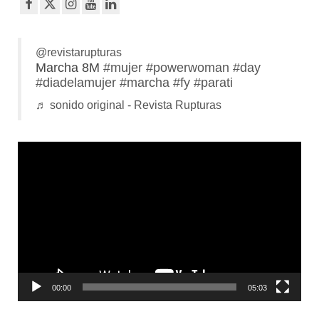
@revistarupturas
Marcha 8M
#mujer
#powerwoman
#day
#diadelamujer
#marcha
#fy
#parati
♬ sonido original - Revista Rupturas
Reproductor
de
vídeo
00:00
05:03