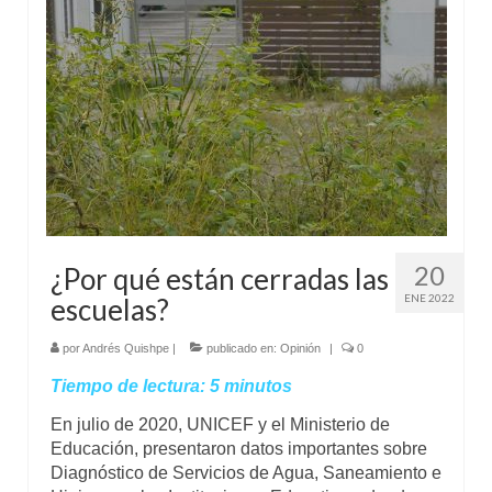
Mundo
Aula Virtual
20
¿Por qué están cerradas las
ENE 2022
escuelas?
por
Andrés Quishpe
|
publicado en:
Opinión
|
0
Tiempo de lectura:
5
minutos
En julio de 2020, UNICEF y el Ministerio de
Educación, presentaron datos importantes sobre
Diagnóstico de Servicios de Agua, Saneamiento e