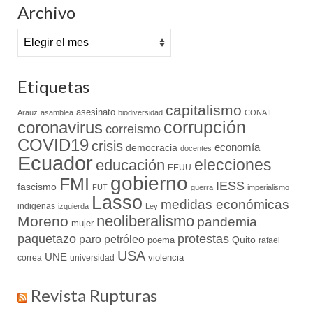
Archivo
Archivo
Etiquetas
capitalismo
asesinato
Arauz
asamblea
biodiversidad
CONAIE
coronavirus
corrupción
correismo
COVID19
crisis
economía
democracia
docentes
Ecuador
elecciones
educación
EEUU
gobierno
FMI
IESS
fascismo
FUT
guerra
imperialismo
Lasso
medidas económicas
indigenas
izquierda
Ley
neoliberalismo
Moreno
pandemia
mujer
paquetazo
protestas
paro
petróleo
Quito
poema
rafael
USA
UNE
violencia
correa
universidad
Revista Rupturas