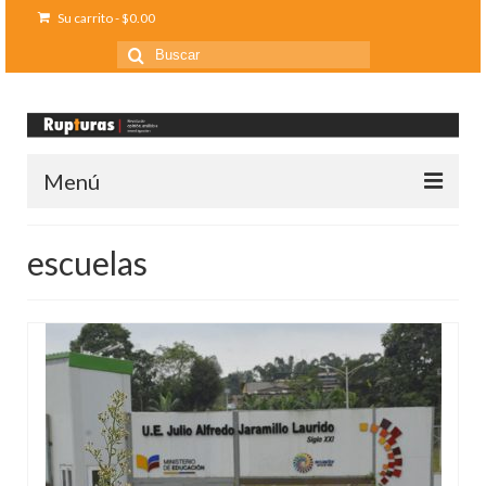
Su carrito
-
$
0.00
Buscar
por:
Menú
Inicio
escuelas
Ediciones anteriores
Contáctanos
Opinión
Entreletras
Ciencia