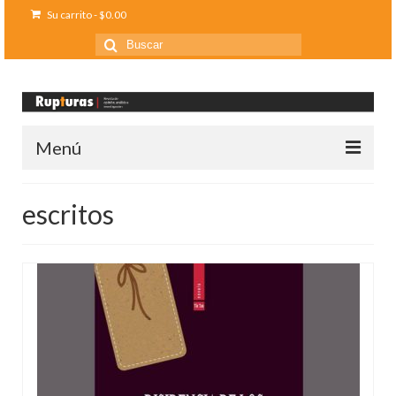
Su carrito
-
$
0.00
Buscar
por:
Menú
Inicio
escritos
Ediciones anteriores
Contáctanos
Opinión
Entreletras
Ciencia