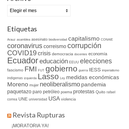
Archivo
Etiquetas
capitalismo
asesinato
Arauz
asamblea
biodiversidad
CONAIE
coronavirus
corrupción
correismo
COVID19
crisis
economía
democracia
docentes
Ecuador
elecciones
educación
EEUU
gobierno
FMI
IESS
fascismo
FUT
guerra
imperialismo
Lasso
medidas económicas
indigenas
izquierda
Ley
neoliberalismo
Moreno
pandemia
mujer
paquetazo
protestas
paro
petróleo
Quito
poema
rafael
USA
UNE
violencia
correa
universidad
Revista Rupturas
¡MORATORIA YA!