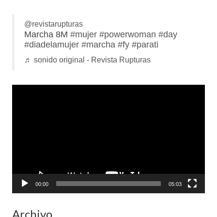
@revistarupturas
Marcha 8M
#mujer
#powerwoman
#day
#diadelamujer
#marcha
#fy
#parati
♬ sonido original - Revista Rupturas
Reproductor
de
vídeo
00:00
05:03
Archivo