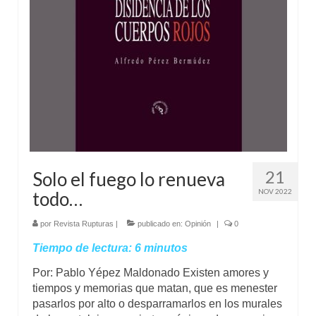
Mundo
Aula Virtual
21
Solo el fuego lo renueva
NOV 2022
todo…
por
Revista Rupturas
|
publicado en:
Opinión
|
0
Tiempo de lectura:
6
minutos
Por: Pablo Yépez Maldonado Existen amores y
tiempos y memorias que matan, que es menester
pasarlos por alto o desparramarlos en los murales