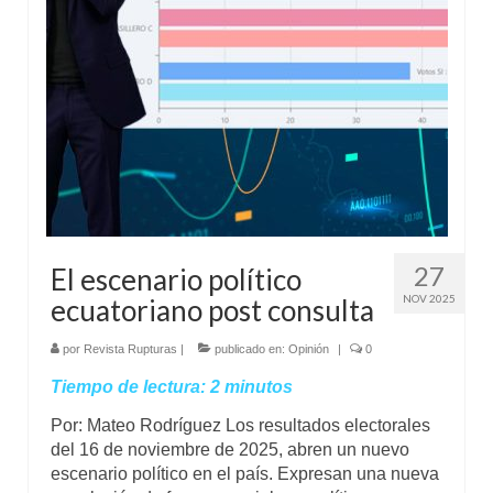
Mundo
Aula Virtual
27
El escenario político
NOV 2025
ecuatoriano post consulta
por
Revista Rupturas
|
publicado en:
Opinión
|
0
Tiempo de lectura:
2
minutos
Por: Mateo Rodríguez Los resultados electorales
del 16 de noviembre de 2025, abren un nuevo
escenario político en el país. Expresan una nueva