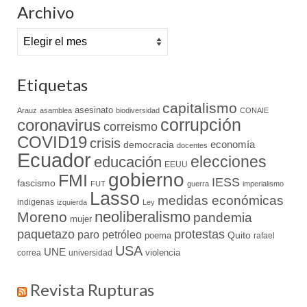
Archivo
Archivo
Etiquetas
capitalismo
asesinato
Arauz
asamblea
biodiversidad
CONAIE
coronavirus
corrupción
correismo
COVID19
crisis
economía
democracia
docentes
Ecuador
elecciones
educación
EEUU
gobierno
FMI
IESS
fascismo
FUT
guerra
imperialismo
Lasso
medidas económicas
indigenas
izquierda
Ley
neoliberalismo
Moreno
pandemia
mujer
paquetazo
protestas
paro
petróleo
Quito
poema
rafael
USA
UNE
violencia
correa
universidad
Revista Rupturas