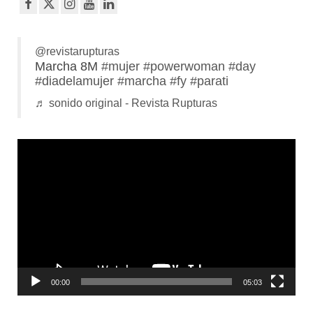
@revistarupturas
Marcha 8M
#mujer
#powerwoman
#day
#diadelamujer
#marcha
#fy
#parati
♬ sonido original - Revista Rupturas
Reproductor
de
vídeo
00:00
05:03