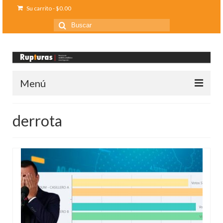
Su carrito
-
$
0.00
Buscar
por:
Menú
Inicio
derrota
Ediciones anteriores
Contáctanos
Opinión
Entreletras
Ciencia