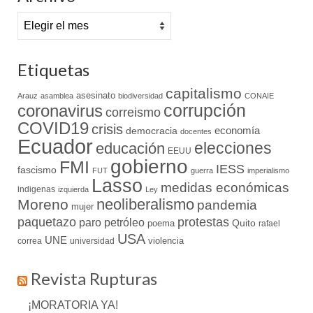
Archivo
Etiquetas
capitalismo
asesinato
Arauz
asamblea
biodiversidad
CONAIE
coronavirus
corrupción
correismo
COVID19
crisis
economía
democracia
docentes
Ecuador
elecciones
educación
EEUU
gobierno
FMI
IESS
fascismo
FUT
guerra
imperialismo
Lasso
medidas económicas
indigenas
izquierda
Ley
neoliberalismo
Moreno
pandemia
mujer
paquetazo
protestas
paro
petróleo
Quito
poema
rafael
USA
UNE
violencia
correa
universidad
Revista Rupturas
¡MORATORIA YA!