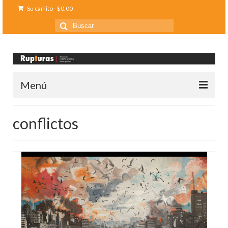
Su carrito
-
$
0.00
Buscar
por:
Menú
Inicio
conflictos
Ediciones anteriores
Contáctanos
Opinión
Entreletras
Ciencia