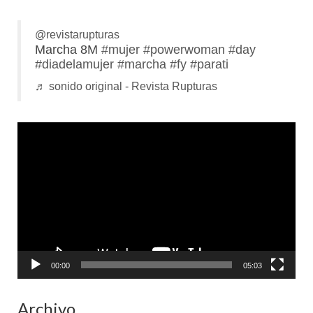
@revistarupturas
Marcha 8M
#mujer
#powerwoman
#day
#diadelamujer
#marcha
#fy
#parati
♬ sonido original - Revista Rupturas
Reproductor
de
vídeo
00:00
05:03
Archivo