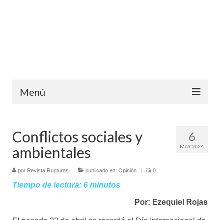
Menú
Inicio
Conflictos sociales y
6
Ediciones anteriores
ambientales
MAY 2024
Contáctanos
por
Revista Rupturas
|
publicado en:
Opinión
|
0
Opinión
Tiempo de lectura:
6
minutos
Entreletras
Por: Ezequiel Rojas
Ciencia