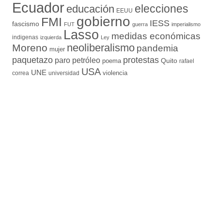
Ecuador
elecciones
educación
EEUU
gobierno
FMI
IESS
fascismo
FUT
guerra
imperialismo
Lasso
medidas económicas
indigenas
izquierda
Ley
neoliberalismo
Moreno
pandemia
mujer
paquetazo
protestas
paro
petróleo
Quito
poema
rafael
USA
UNE
violencia
correa
universidad