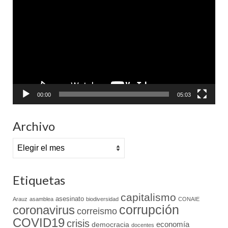
de
vídeo
00:00
05:03
Archivo
Archivo
Etiquetas
capitalismo
asesinato
Arauz
asamblea
biodiversidad
CONAIE
coronavirus
corrupción
correismo
COVID19
crisis
economía
democracia
docentes