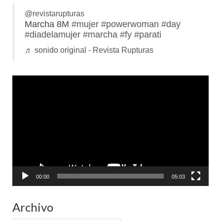
@revistarupturas
Marcha 8M
#mujer
#powerwoman
#day
#diadelamujer
#marcha
#fy
#parati
♬ sonido original - Revista Rupturas
Reproductor
de
vídeo
00:00
05:03
Archivo