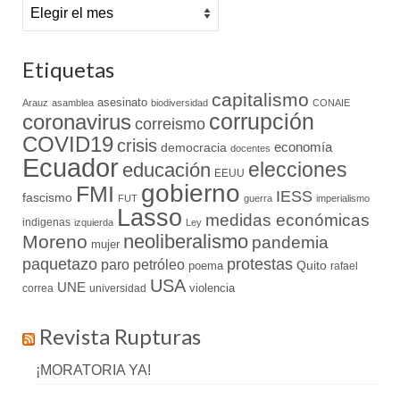
Archivo
Etiquetas
capitalismo
asesinato
Arauz
asamblea
biodiversidad
CONAIE
coronavirus
corrupción
correismo
COVID19
crisis
economía
democracia
docentes
Ecuador
elecciones
educación
EEUU
gobierno
FMI
IESS
fascismo
FUT
guerra
imperialismo
Lasso
medidas económicas
indigenas
izquierda
Ley
neoliberalismo
Moreno
pandemia
mujer
paquetazo
protestas
paro
petróleo
Quito
poema
rafael
USA
UNE
violencia
correa
universidad
Revista Rupturas
¡MORATORIA YA!