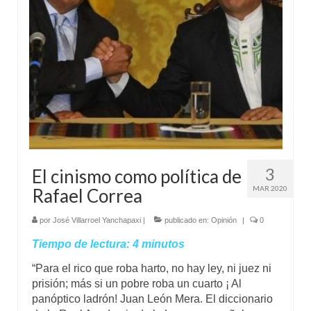
Mundo
Aula Virtual
3
El cinismo como política de
MAR 2020
Rafael Correa
por
José Villarroel Yanchapaxi
|
publicado en:
Opinión
|
0
Tiempo de lectura:
4
minutos
“Para el rico que roba harto, no hay ley, ni juez ni
prisión; más si un pobre roba un cuarto ¡ Al
panóptico ladrón! Juan León Mera. El diccionario