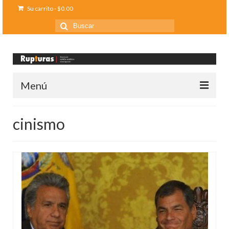
Su carrito
-
$
0.00
Buscar
por:
Menú
Inicio
cinismo
Ediciones anteriores
Contáctanos
Opinión
Entreletras
Ciencia